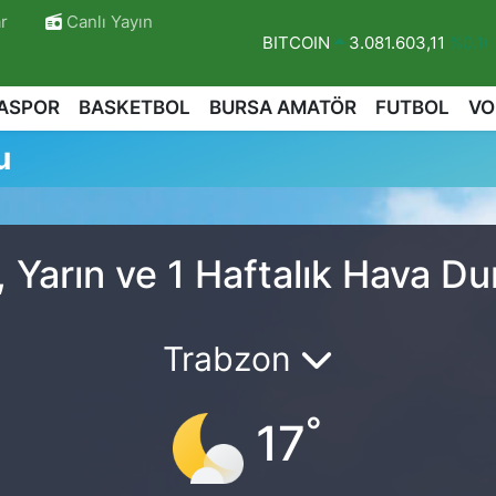
r
Canlı Yayın
BITCOIN
3.081.603,11
%0.16
DOLAR
47,6704
%0
ASPOR
BASKETBOL
BURSA AMATÖR
FUTBOL
VO
EURO
55,0406
%-0.08
u
STERLİN
64,2143
%0
GRAM ALTIN
6500.87
%0.12
BİST100
13.799
%70
 Yarın ve 1 Haftalık Hava D
r
Trabzon
°
17