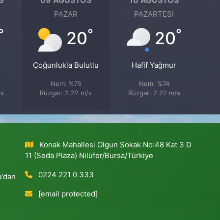
PAZAR
PAZARTESI
°
°
°
20
20
r
Çoğunlukla Bulutlu
Hafif Yağmur
Nem: %75
Nem: %74
/s
Rüzgar: 2.22 m/s
Rüzgar: 2.22 m/s
Konak Mahallesi Olgun Sokak No:48 Kat 3 D
11 (Seda Plaza) Nilüfer/Bursa/Türkiye
0224 221 0 333
a'dan
[email protected]