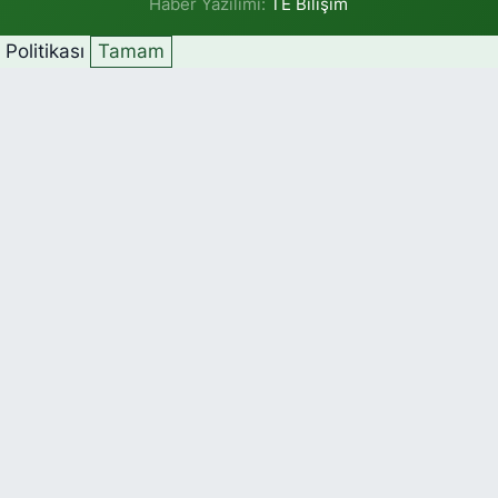
Haber Yazılımı:
TE Bilişim
k Politikası
Tamam