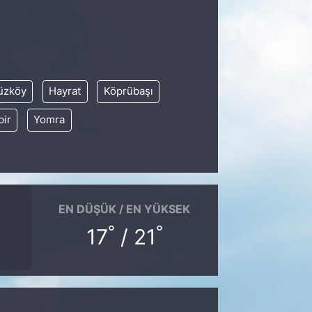
üzköy
Hayrat
Köprübaşı
bir
Yomra
EN DÜŞÜK / EN YÜKSEK
°
°
17
/ 21