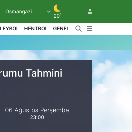
Osmangazi
°
20
LEYBOL
HENTBOL
GENEL
urumu Tahmini
06 Ağustos Perşembe
23:00