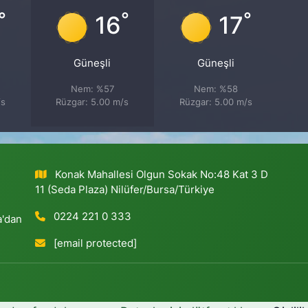
°
°
°
16
17
Güneşli
Güneşli
Nem: %57
Nem: %58
/s
Rüzgar: 5.00 m/s
Rüzgar: 5.00 m/s
Konak Mahallesi Olgun Sokak No:48 Kat 3 D
11 (Seda Plaza) Nilüfer/Bursa/Türkiye
0224 221 0 333
a'dan
[email protected]