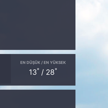
EN DÜŞÜK / EN YÜKSEK
°
°
13
/ 28