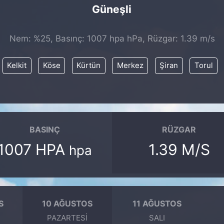
Güneşli
Nem: %25, Basınç: 1007 hpa hPa, Rüzgar: 1.39 m/s
Kelkit
Köse
Kürtün
Merkez
Şiran
Torul
BASINÇ
RÜZGAR
1007 HPA
1.39 M/S
hpa
S
10 AĞUSTOS
11 AĞUSTOS
PAZARTESI
SALI