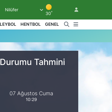
Nilüfer
6
°
30
LEYBOL
HENTBOL
GENEL
a Durumu Tahmini
07 Ağustos Cuma
10:29