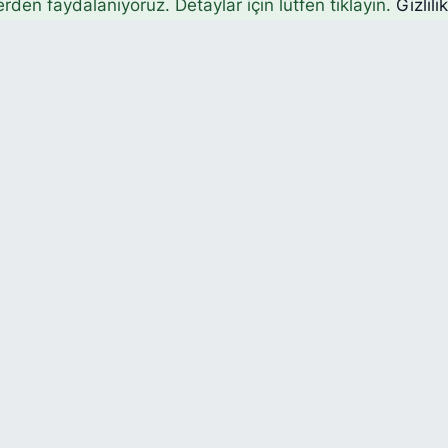
erden faydalanıyoruz. Detaylar için lütfen tıklayın.
Gizlili