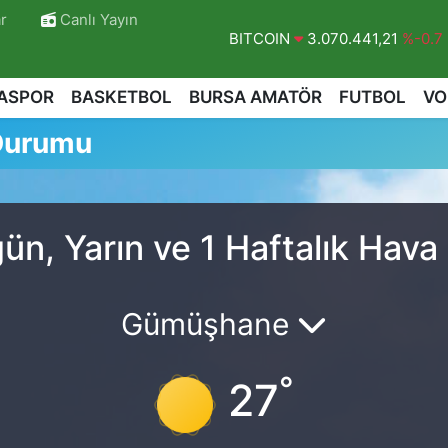
r
Canlı Yayın
BITCOIN
3.070.441,21
%-0.7
DOLAR
47,7069
%0.17
ASPOR
BASKETBOL
BURSA AMATÖR
FUTBOL
VO
EURO
55,0265
%0.01
Durumu
STERLİN
64,1897
%0.02
GRAM ALTIN
6574.81
%1.44
BİST100
13.887
%64
, Yarın ve 1 Haftalık Hav
Gümüşhane
°
27