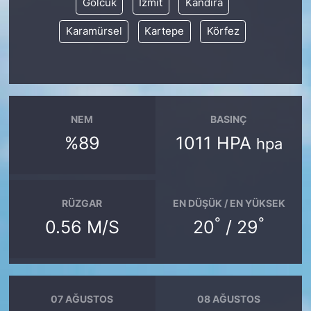
Gölcük
İzmit
Kandıra
Karamürsel
Kartepe
Körfez
NEM
BASINÇ
%89
1011 HPA
hpa
RÜZGAR
EN DÜŞÜK / EN YÜKSEK
°
°
0.56 M/S
20
/ 29
07 AĞUSTOS
08 AĞUSTOS