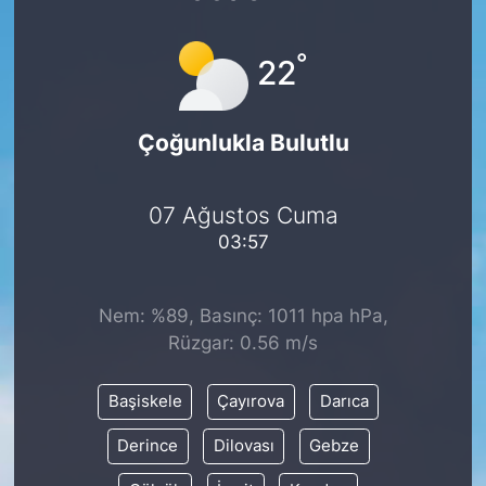
°
22
Çoğunlukla Bulutlu
07 Ağustos Cuma
03:57
Nem: %89, Basınç: 1011 hpa hPa,
Rüzgar: 0.56 m/s
Başiskele
Çayırova
Darıca
Derince
Dilovası
Gebze