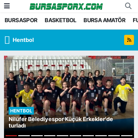
BURSASPOR
BASKETBOL
BURSA AMATÖR
F
Bursaspor
Bursa Nöbetçi Eczaneler
Futbol
Bursa Hava Durumu
Hentbol
Basketbol
Bursa Namaz Vakitleri
Bursa Amatör
Bursa Trafik Yoğunluk Haritası
Hentbol
TFF 1.Lig Puan Durumu ve Fikstür
Voleybol
Tüm Manşetler
HENTBOL
Genel
Son Dakika Haberleri
Nilüfer Belediyespor Küçük Erkekler'de
turladı
Haber Arşivi