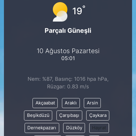
°
19
Parçalı Güneşli
10 Ağustos Pazartesi
05:01
Nem: %87, Basınç: 1016 hpa hPa,
Rüzgar: 0.83 m/s
Akçaabat
Araklı
Arsin
Beşikdüzü
Çarşıbaşı
Çaykara
Dernekpazarı
Düzköy
Hayrat