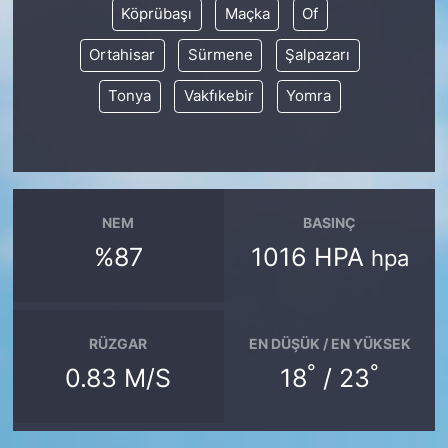
Köprübaşı
Maçka
Of
Ortahisar
Sürmene
Şalpazarı
Tonya
Vakfıkebir
Yomra
NEM
BASINÇ
%87
1016 HPA
hpa
RÜZGAR
EN DÜŞÜK / EN YÜKSEK
°
°
0.83 M/S
18
/ 23