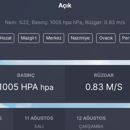
Açık
Nem: %22, Basınç: 1005 hpa hPa, Rüzgar: 0.83 m/s
Hozat
Mazgirt
Merkez
Nazımiye
Ovacık
Per
BASINÇ
RÜZGAR
1005 HPA
0.83 M/S
hpa
S
11 AĞUSTOS
12 AĞUSTOS
SALI
ÇARŞAMBA