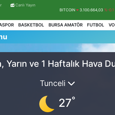
r
Canlı Yayın
BITCOIN
3.100.664,03
%-0.1
DOLAR
47,7436
%0.18
ASPOR
BASKETBOL
BURSA AMATÖR
FUTBOL
VO
EURO
55,2510
%0.32
mu
STERLİN
64,4811
%0.38
GRAM ALTIN
6660.55
%0.03
BİST100
13.779
%-14
, Yarın ve 1 Haftalık Hava 
Tunceli
°
27