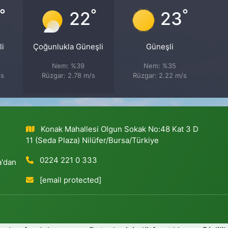
°
°
°
22
23
li
Çoğunlukla Güneşli
Güneşli
Nem: %39
Nem: %35
/s
Rüzgar: 2.78 m/s
Rüzgar: 2.22 m/s
Konak Mahallesi Olgun Sokak No:48 Kat 3 D
11 (Seda Plaza) Nilüfer/Bursa/Türkiye
0224 221 0 333
a'dan
[email protected]