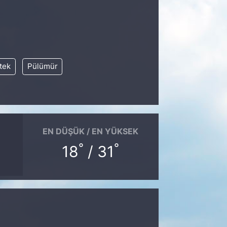
tek
Pülümür
EN DÜŞÜK / EN YÜKSEK
°
°
18
/ 31