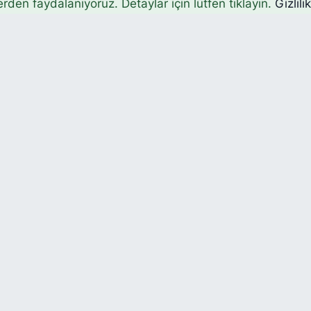
erden faydalanıyoruz. Detaylar için lütfen tıklayın.
Gizlili