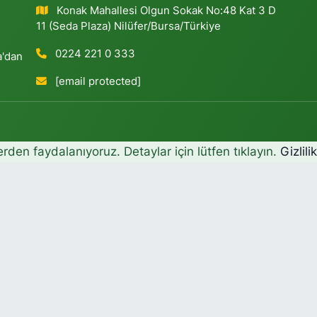
Konak Mahallesi Olgun Sokak No:48 Kat 3 D
11 (Seda Plaza) Nilüfer/Bursa/Türkiye
0224 221 0 333
a'dan
[email protected]
erden faydalanıyoruz. Detaylar için lütfen tıklayın.
Gizlili