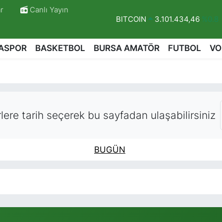
r
Canlı Yayın
BITCOIN
3.101.434,46
%0.8
DOLAR
47,7436
%0.18
ASPOR
BASKETBOL
BURSA AMATÖR
FUTBOL
VO
EURO
55,2510
%0.32
STERLİN
64,4811
%0.38
GRAM ALTIN
6660.55
%0.03
BİST100
13.779
%-14
ere tarih seçerek bu sayfadan ulaşabilirsiniz
BUGÜN