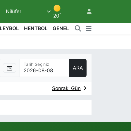
Nilüfer
7
°
20
LEYBOL
HENTBOL
GENEL
Tarih Seçiniz
ARA
Sonraki Gün