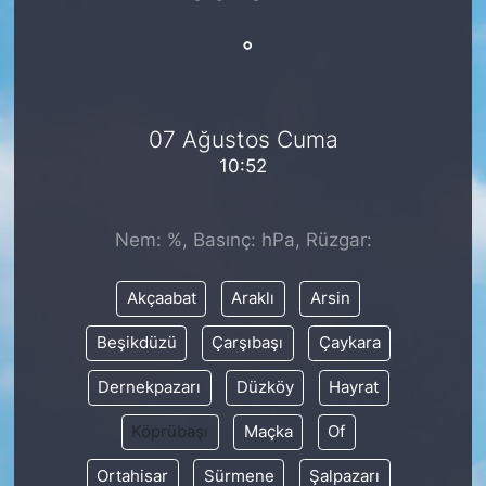
°
07 Ağustos Cuma
10:52
Nem: %, Basınç: hPa, Rüzgar:
Akçaabat
Araklı
Arsin
Beşikdüzü
Çarşıbaşı
Çaykara
Dernekpazarı
Düzköy
Hayrat
Köprübaşı
Maçka
Of
Ortahisar
Sürmene
Şalpazarı