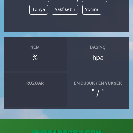
Tonya
Vakfıkebir
Yomra
NEM
BASINÇ
%
hpa
RÜZGAR
EN DÜŞÜK / EN YÜKSEK
°
°
/