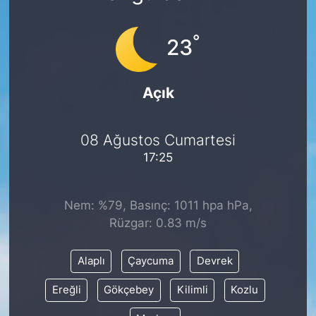
°
23
Açık
08 Ağustos Cumartesi
17:25
Nem: %79, Basınç: 1011 hpa hPa,
Rüzgar: 0.83 m/s
Alaplı
Çaycuma
Devrek
Ereğli
Gökçebey
Kilimli
Kozlu