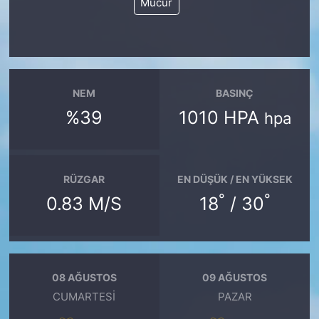
Mucur
NEM
BASINÇ
%39
1010 HPA
hpa
RÜZGAR
EN DÜŞÜK / EN YÜKSEK
°
°
0.83 M/S
18
/ 30
08 AĞUSTOS
09 AĞUSTOS
CUMARTESI
PAZAR