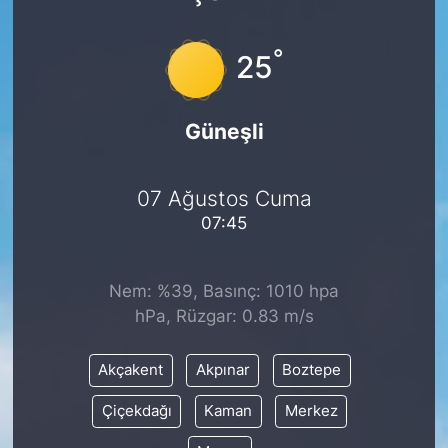
°
25
Güneşli
07 Ağustos Cuma
07:45
Nem: %39, Basınç: 1010 hpa
hPa, Rüzgar: 0.83 m/s
Akçakent
Akpınar
Boztepe
Çiçekdağı
Kaman
Merkez