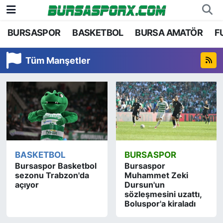
BURSASPOR
BASKETBOL
BURSA AMATÖR
F
Bursaspor
Bursa Nöbetçi Eczaneler
Tüm Manşetler
Futbol
Bursa Hava Durumu
Basketbol
Bursa Namaz Vakitleri
Bursa Amatör
Bursa Trafik Yoğunluk Haritası
Hentbol
TFF 2.Lig Kırmızı Grup Puan Durumu ve Fikstü
BASKETBOL
BURSASPOR
Voleybol
Tüm Manşetler
Bursaspor Basketbol
Bursaspor
sezonu Trabzon'da
Muhammet Zeki
açıyor
Dursun'un
Genel
Son Dakika Haberleri
sözleşmesini uzattı,
Boluspor'a kiraladı
Haber Arşivi