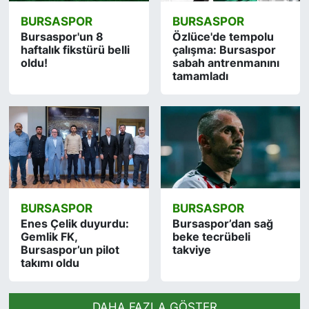
BURSASPOR
BURSASPOR
Bursaspor'un 8
Özlüce'de tempolu
haftalık fikstürü belli
çalışma: Bursaspor
oldu!
sabah antrenmanını
tamamladı
BURSASPOR
BURSASPOR
Enes Çelik duyurdu:
Bursaspor’dan sağ
Gemlik FK,
beke tecrübeli
Bursaspor’un pilot
takviye
takımı oldu
DAHA FAZLA GÖSTER