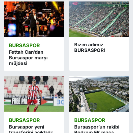
Bizim adımız
BURSASPOR
BURSASPOR!
Fettah Can'dan
Bursaspor marşı
müjdesi
BURSASPOR
BURSASPOR
Bursaspor yeni
Bursaspor’un rakibi
transferini açıkladı:
Bodrum FK maça