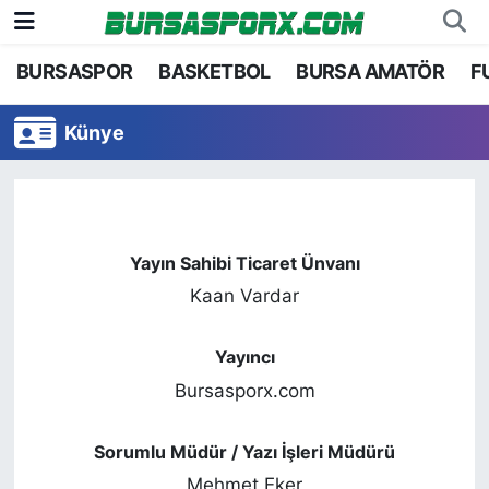
BURSASPOR
BASKETBOL
BURSA AMATÖR
F
Bursaspor
Bursa Nöbetçi Eczaneler
Künye
Futbol
Bursa Hava Durumu
Basketbol
Bursa Namaz Vakitleri
Bursa Amatör
Bursa Trafik Yoğunluk Haritası
Yayın Sahibi Ticaret Ünvanı
Kaan Vardar
Hentbol
TFF 1.Lig Puan Durumu ve Fikstür
Yayıncı
Voleybol
Tüm Manşetler
Bursasporx.com
Genel
Son Dakika Haberleri
Sorumlu Müdür / Yazı İşleri Müdürü
Haber Arşivi
Mehmet Eker