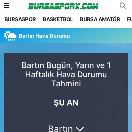
BURSASPOR
BASKETBOL
BURSA AMATÖR
F
Bursaspor
Bursa Nöbetçi Eczaneler
Bartın Hava Durumu
Futbol
Bursa Hava Durumu
Basketbol
Bursa Namaz Vakitleri
Bartın Bugün, Yarın ve 1
Bursa Amatör
Bursa Trafik Yoğunluk Haritası
Haftalık Hava Durumu
Tahmini
Hentbol
TFF 1.Lig Puan Durumu ve Fikstür
Voleybol
Tüm Manşetler
ŞU AN
Genel
Son Dakika Haberleri
Bartın
Haber Arşivi