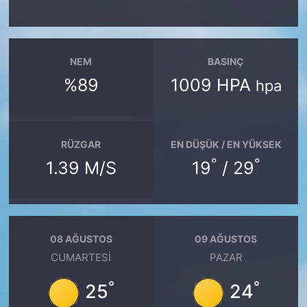
NEM
BASINÇ
%89
1009 HPA
hpa
RÜZGAR
EN DÜŞÜK / EN YÜKSEK
°
°
1.39 M/S
19
/ 29
08 AĞUSTOS
09 AĞUSTOS
CUMARTESI
PAZAR
°
°
25
24