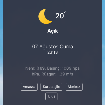
°
20
Açık
07 Ağustos Cuma
23:13
Nem: %89, Basınç: 1009 hpa
hPa, Rüzgar: 1.39 m/s
Amasra
Kurucaşile
Merkez
Ulus