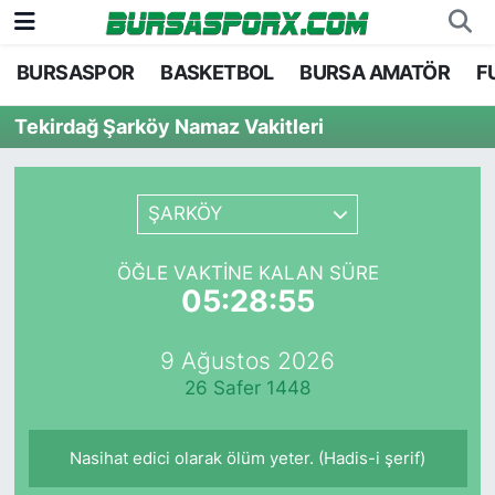
BURSASPOR
BASKETBOL
BURSA AMATÖR
F
Bursaspor
Bursa Nöbetçi Eczaneler
Tekirdağ Şarköy Namaz Vakitleri
Futbol
Bursa Hava Durumu
Basketbol
Bursa Namaz Vakitleri
ŞARKÖY
Bursa Amatör
Bursa Trafik Yoğunluk Haritası
ÖĞLE VAKTINE KALAN SÜRE
05:28:55
Hentbol
TFF 1.Lig Puan Durumu ve Fikstür
9 Ağustos 2026
Voleybol
Tüm Manşetler
26 Safer 1448
Genel
Son Dakika Haberleri
Nasihat edici olarak ölüm yeter. (Hadis-i şerif)
Haber Arşivi