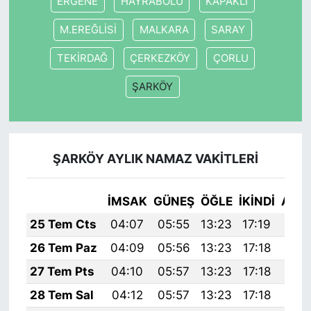
ERGENE
HAYRABOLU
KAPAKLI
M.EREĞLİSİ
MALKARA
SARAY
TEKİRDAĞ
ÇERKEZKÖY
ÇORLU
ŞARKÖY
ŞARKÖY AYLIK NAMAZ VAKITLERI
İMSAK
GÜNEŞ
ÖĞLE
İKINDI
AKŞ
25 Tem Cts
04:07
05:55
13:23
17:19
20:
26 Tem Paz
04:09
05:56
13:23
17:18
20:
27 Tem Pts
04:10
05:57
13:23
17:18
20:
28 Tem Sal
04:12
05:57
13:23
17:18
20: