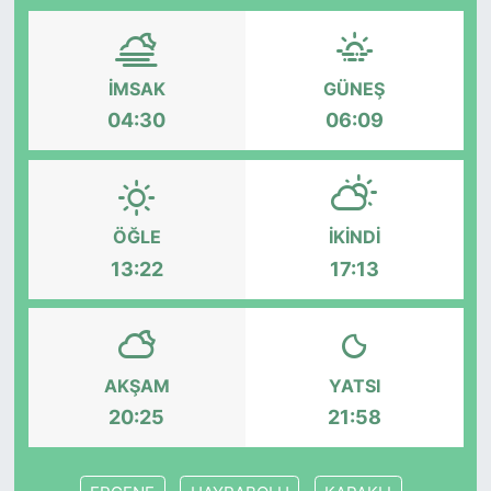
İMSAK
GÜNEŞ
04:30
06:09
ÖĞLE
İKINDI
13:22
17:13
AKŞAM
YATSI
20:25
21:58