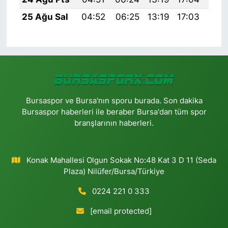
25 Ağu Sal
04:52
06:25
13:19
17:03
20:
Bursaspor ve Bursa'nın sporu burada. Son dakika
Bursaspor haberleri ile beraber Bursa'dan tüm spor
branşlarının haberleri.
Konak Mahallesi Olgun Sokak No:48 Kat 3 D 11 (Seda
Plaza) Nilüfer/Bursa/Türkiye
0224 221 0 333
[email protected]