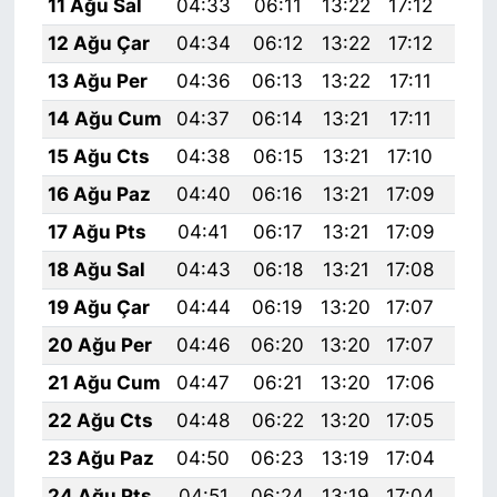
11 Ağu Sal
04:33
06:11
13:22
17:12
20:
12 Ağu Çar
04:34
06:12
13:22
17:12
20:
13 Ağu Per
04:36
06:13
13:22
17:11
20:
14 Ağu Cum
04:37
06:14
13:21
17:11
20:
15 Ağu Cts
04:38
06:15
13:21
17:10
20:
16 Ağu Paz
04:40
06:16
13:21
17:09
20:
17 Ağu Pts
04:41
06:17
13:21
17:09
20:
18 Ağu Sal
04:43
06:18
13:21
17:08
20:
19 Ağu Çar
04:44
06:19
13:20
17:07
20:
20 Ağu Per
04:46
06:20
13:20
17:07
20:
21 Ağu Cum
04:47
06:21
13:20
17:06
20:
22 Ağu Cts
04:48
06:22
13:20
17:05
20:
23 Ağu Paz
04:50
06:23
13:19
17:04
20:
24 Ağu Pts
04:51
06:24
13:19
17:04
20: