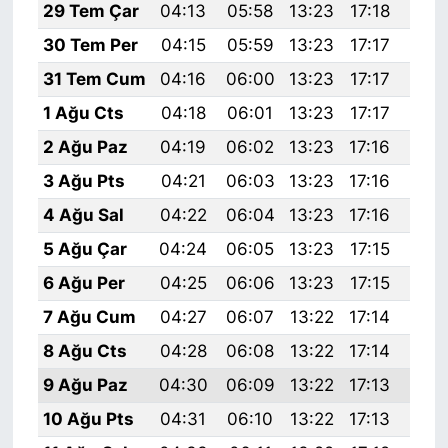
29 Tem Çar
04:13
05:58
13:23
17:18
20:
30 Tem Per
04:15
05:59
13:23
17:17
20:
31 Tem Cum
04:16
06:00
13:23
17:17
20:
1 Ağu Cts
04:18
06:01
13:23
17:17
20:
2 Ağu Paz
04:19
06:02
13:23
17:16
20:
3 Ağu Pts
04:21
06:03
13:23
17:16
20:
4 Ağu Sal
04:22
06:04
13:23
17:16
20:
5 Ağu Çar
04:24
06:05
13:23
17:15
20:
6 Ağu Per
04:25
06:06
13:23
17:15
20:
7 Ağu Cum
04:27
06:07
13:22
17:14
20:
8 Ağu Cts
04:28
06:08
13:22
17:14
20:
9 Ağu Paz
04:30
06:09
13:22
17:13
20:
10 Ağu Pts
04:31
06:10
13:22
17:13
20: