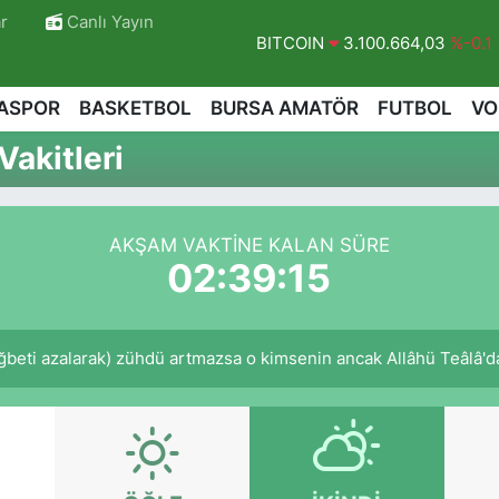
r
Canlı Yayın
BITCOIN
3.100.664,03
%-0.1
DOLAR
47,7436
%0.18
ASPOR
BASKETBOL
BURSA AMATÖR
FUTBOL
VO
EURO
55,2510
%0.32
akitleri
STERLİN
64,4811
%0.38
GRAM ALTIN
6660.55
%0.03
AKŞAM VAKTINE KALAN SÜRE
BİST100
13.779
%-14
02:39:14
ğbeti azalarak) zühdü artmazsa o kimsenin ancak Allâhü Teâlâ'dan