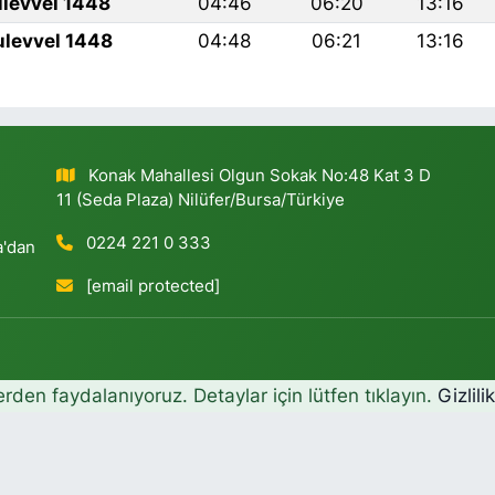
ulevvel 1448
04:46
06:20
13:16
ulevvel 1448
04:48
06:21
13:16
Konak Mahallesi Olgun Sokak No:48 Kat 3 D
11 (Seda Plaza) Nilüfer/Bursa/Türkiye
0224 221 0 333
a'dan
[email protected]
erden faydalanıyoruz. Detaylar için lütfen tıklayın.
Gizlili