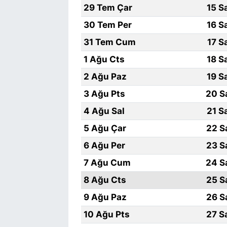
29 Tem Çar
15 S
30 Tem Per
16 S
31 Tem Cum
17 S
1 Ağu Cts
18 S
2 Ağu Paz
19 S
3 Ağu Pts
20 S
4 Ağu Sal
21 S
5 Ağu Çar
22 S
6 Ağu Per
23 S
7 Ağu Cum
24 S
8 Ağu Cts
25 S
9 Ağu Paz
26 S
10 Ağu Pts
27 S