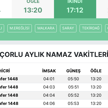
ÖĞLE
İKINDI
4
13:20
17:12
I
M.EREĞLİSİ
MALKARA
SARAY
TEKİRDAĞ
ÇORLU AYLIK NAMAZ VAKITLER
HİCRİ
İMSAK
GÜNEŞ
ÖĞLE
afer 1448
04:01
05:50
13:20
afer 1448
04:03
05:51
13:20
afer 1448
04:04
05:52
13:20
afer 1448
04:06
05:53
13:20