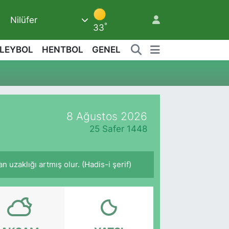
Nilüfer
8
°
33
LEYBOL
HENTBOL
GENEL
8 Ağustos 2026
25 Safer 1448
 uzaklığı artmış olur. (Hadis-i şerif)