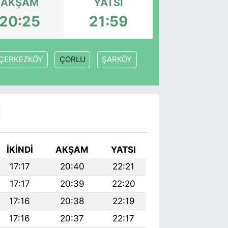
AKŞAM
YATSI
20:25
21:59
ÇERKEZKÖY
ÇORLU
ŞARKÖY
I
İKINDI
AKŞAM
YATSI
17:17
20:40
22:21
17:17
20:39
22:20
17:16
20:38
22:19
17:16
20:37
22:17