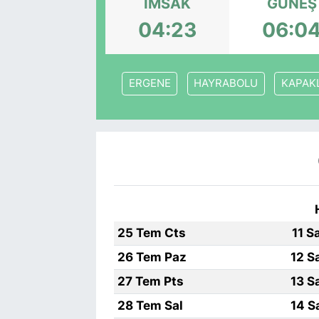
İMSAK
GÜNEŞ
04:23
06:0
ERGENE
HAYRABOLU
KAPAKL
25 Tem Cts
11 S
26 Tem Paz
12 S
27 Tem Pts
13 S
28 Tem Sal
14 S