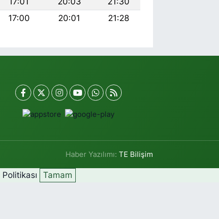
17:01
20:03
21:30
17:00
20:01
21:28
Haber Yazılımı:
TE Bilişim
k Politikası
Tamam