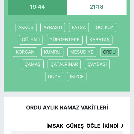
19:44
21:18
AKKUŞ
AYBASTI
FATSA
GÖLKÖY
GÜLYALI
GÜRGENTEPE
KABATAŞ
KORGAN
KUMRU
MESUDİYE
ORDU
ÇAMAŞ
ÇATALPINAR
ÇAYBAŞI
ÜNYE
İKİZCE
ORDU AYLIK NAMAZ VAKITLERI
İMSAK
GÜNEŞ
ÖĞLE
İKINDI
AKŞ