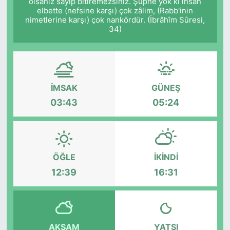
olsanız sayıp bitiremezsiniz. Şüphe yok ki insan
elbette (nefsine karşı) çok zâlim, (Rabb'inin
nimetlerine karşı) çok nankördür. (İbrâhîm Sûresi,
34)
İMSAK
GÜNEŞ
03:43
05:24
ÖĞLE
İKINDI
12:39
16:31
AKŞAM
YATSI