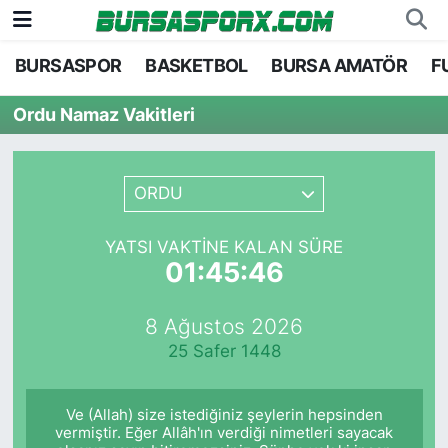
BURSASPOR
BASKETBOL
BURSA AMATÖR
F
Bursaspor
Bursa Nöbetçi Eczaneler
Ordu Namaz Vakitleri
Futbol
Bursa Hava Durumu
Basketbol
Bursa Namaz Vakitleri
ORDU
Bursa Amatör
Bursa Trafik Yoğunluk Haritası
YATSI VAKTINE KALAN SÜRE
01:45:46
Hentbol
TFF 1.Lig Puan Durumu ve Fikstür
8 Ağustos 2026
Voleybol
Tüm Manşetler
25 Safer 1448
Genel
Son Dakika Haberleri
Ve (Allah) size istediğiniz şeylerin hepsinden
Haber Arşivi
vermiştir. Eğer Allâh'ın verdiği nimetleri sayacak