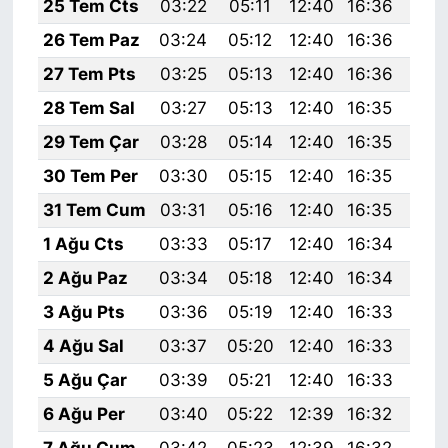
25 Tem Cts
03:22
05:11
12:40
16:36
19:
26 Tem Paz
03:24
05:12
12:40
16:36
19:
27 Tem Pts
03:25
05:13
12:40
16:36
19:
28 Tem Sal
03:27
05:13
12:40
16:35
19:
29 Tem Çar
03:28
05:14
12:40
16:35
19:
30 Tem Per
03:30
05:15
12:40
16:35
19:
31 Tem Cum
03:31
05:16
12:40
16:35
19:
1 Ağu Cts
03:33
05:17
12:40
16:34
19:
2 Ağu Paz
03:34
05:18
12:40
16:34
19:
3 Ağu Pts
03:36
05:19
12:40
16:33
19:
4 Ağu Sal
03:37
05:20
12:40
16:33
19:
5 Ağu Çar
03:39
05:21
12:40
16:33
19:
6 Ağu Per
03:40
05:22
12:39
16:32
19:
7 Ağu Cum
03:42
05:23
12:39
16:32
19: