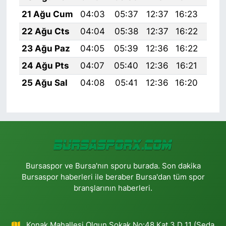
21 Ağu Cum
04:03
05:37
12:37
16:23
19:
22 Ağu Cts
04:04
05:38
12:37
16:22
19:
23 Ağu Paz
04:05
05:39
12:36
16:22
19:
24 Ağu Pts
04:07
05:40
12:36
16:21
19:
25 Ağu Sal
04:08
05:41
12:36
16:20
19:
Bursaspor ve Bursa'nın sporu burada. Son dakika
Bursaspor haberleri ile beraber Bursa'dan tüm spor
branşlarının haberleri.
Konak Mahallesi Olgun Sokak No:48 Kat 3 D 11 (Seda