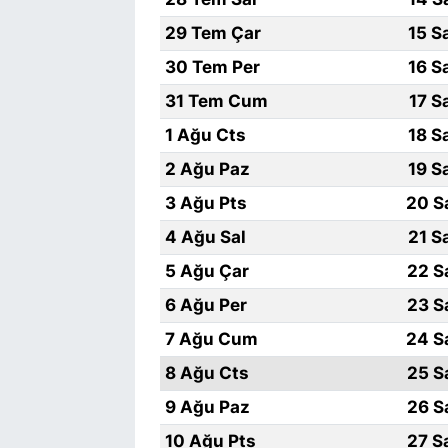
29 Tem Çar
15 S
30 Tem Per
16 S
31 Tem Cum
17 S
1 Ağu Cts
18 S
2 Ağu Paz
19 S
3 Ağu Pts
20 S
4 Ağu Sal
21 S
5 Ağu Çar
22 S
6 Ağu Per
23 S
7 Ağu Cum
24 S
8 Ağu Cts
25 S
9 Ağu Paz
26 S
10 Ağu Pts
27 S