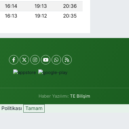
16:14
19:13
20:36
16:13
19:12
20:35
Haber Yazılımı:
TE Bilişim
k Politikası
Tamam