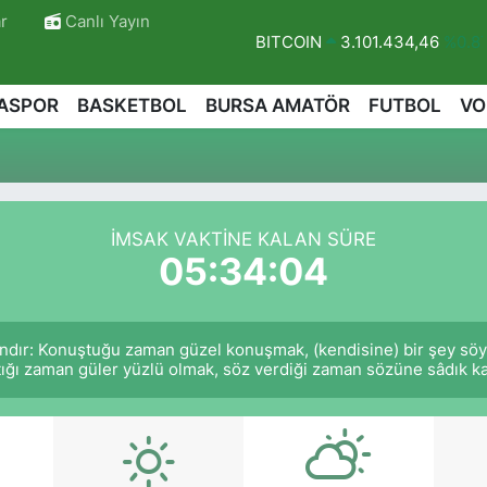
r
Canlı Yayın
BITCOIN
3.101.434,46
%0.8
DOLAR
47,7436
%0.18
ASPOR
BASKETBOL
BURSA AMATÖR
FUTBOL
VO
EURO
55,2510
%0.32
STERLİN
64,4811
%0.38
GRAM ALTIN
6648.99
%2.5
BİST100
13.779
%-14
İMSAK VAKTINE KALAN SÜRE
05:34:03
ndır: Konuştuğu zaman güzel konuşmak, (kendisine) bir şey söy
tığı zaman güler yüzlü olmak, söz verdiği zaman sözüne sâdık kal