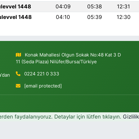
ulevvel 1448
04:09
05:38
12:31
ulevvel 1448
04:10
05:39
12:30
Konak Mahallesi Olgun Sokak No:48 Kat 3 D
11 (Seda Plaza) Nilüfer/Bursa/Türkiye
0224 221 0 333
a'dan
[email protected]
erden faydalanıyoruz. Detaylar için lütfen tıklayın.
Gizlili