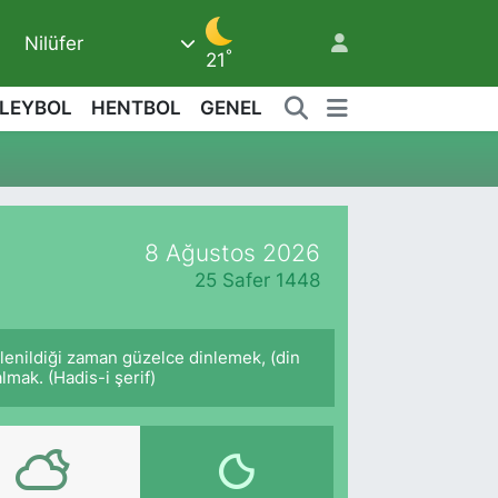
Nilüfer
7
°
21
LEYBOL
HENTBOL
GENEL
9
8 Ağustos 2026
25 Safer 1448
lenildiği zaman güzelce dinlemek, (din
mak. (Hadis-i şerif)