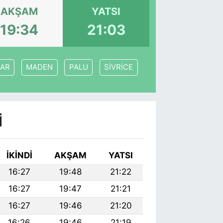
AKŞAM
YATSI
19:34
21:03
LAR
MADEN
PALU
SİVRİCE
I
İKINDI
AKŞAM
YATSI
16:27
19:48
21:22
16:27
19:47
21:21
16:27
19:46
21:20
16:26
19:46
21:19