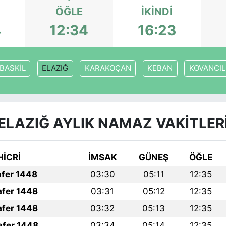
ÖĞLE
İKINDI
4
12:34
16:23
BASKİL
ELAZIĞ
KARAKOÇAN
KEBAN
KOVANCI
ELAZIĞ AYLIK NAMAZ VAKITLER
HİCRİ
İMSAK
GÜNEŞ
ÖĞLE
afer 1448
03:30
05:11
12:35
afer 1448
03:31
05:12
12:35
afer 1448
03:32
05:13
12:35
afer 1448
03:34
05:14
12:35