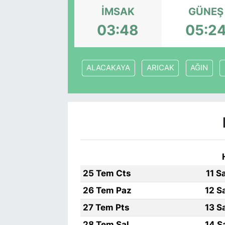
İMSAK
GÜNEŞ
03:48
05:2
ALACAKAYA
ARICAK
AĞIN
25 Tem Cts
11 S
26 Tem Paz
12 S
27 Tem Pts
13 S
28 Tem Sal
14 S