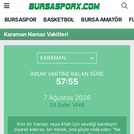
BURSASPOR
BASKETBOL
BURSA AMATÖR
F
Bursaspor
Bursa Nöbetçi Eczaneler
Karaman Namaz Vakitleri
Futbol
Bursa Hava Durumu
Basketbol
Bursa Namaz Vakitleri
KARAMAN
Bursa Amatör
Bursa Trafik Yoğunluk Haritası
İMSAK VAKTINE KALAN SÜRE
57:55
Hentbol
TFF 1.Lig Puan Durumu ve Fikstür
7 Ağustos 2026
Voleybol
Tüm Manşetler
24 Safer 1448
Genel
Son Dakika Haberleri
Kim bir hastayı veya Allah için sevdiği kardeşini
Haber Arşivi
ziyaret ederse, bir melek, ona şöyle nidâ eder: "Ne