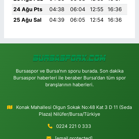
24 Ağu Pts
04:38
06:04
12:55
16:36
19:
25 Ağu Sal
04:39
06:05
12:54
16:36
19:
Bursaspor ve Bursa'nın sporu burada. Son dakika
Bursaspor haberleri ile beraber Bursa'dan tüm spor
branşlarının haberleri.
Konak Mahallesi Olgun Sokak No:48 Kat 3 D 11 (Seda
Plaza) Nilüfer/Bursa/Türkiye
0224 221 0 333
[email protected]