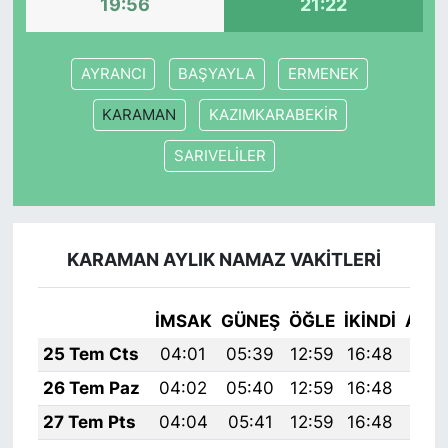
19:56
21:22
AYRANCI
BAŞYAYLA
ERMENEK
KARAMAN
KAZIMKARABEKİR
SARIVELİLER
KARAMAN AYLIK NAMAZ VAKITLERI
İMSAK
GÜNEŞ
ÖĞLE
İKINDI
AKŞ
25 Tem Cts
04:01
05:39
12:59
16:48
20:
26 Tem Paz
04:02
05:40
12:59
16:48
20:
27 Tem Pts
04:04
05:41
12:59
16:48
20: