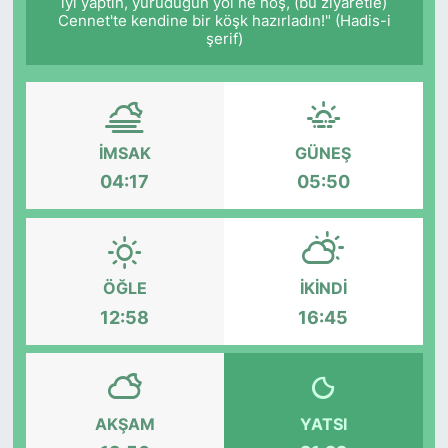
iyi yaptın, yürüdüğün yol ne hoş, (bu ziyaretle)
Cennet'te kendine bir köşk hazırladın!" (Hadis-i
şerif)
İMSAK
GÜNEŞ
04:17
05:50
ÖĞLE
İKINDI
12:58
16:45
AKŞAM
YATSI