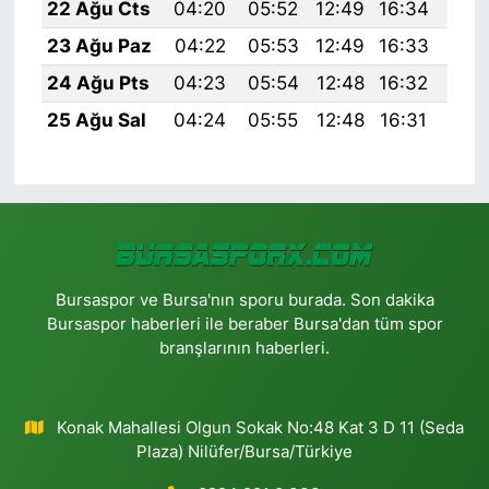
22 Ağu Cts
04:20
05:52
12:49
16:34
19:
23 Ağu Paz
04:22
05:53
12:49
16:33
19:
24 Ağu Pts
04:23
05:54
12:48
16:32
19:
25 Ağu Sal
04:24
05:55
12:48
16:31
19:
Bursaspor ve Bursa'nın sporu burada. Son dakika
Bursaspor haberleri ile beraber Bursa'dan tüm spor
branşlarının haberleri.
Konak Mahallesi Olgun Sokak No:48 Kat 3 D 11 (Seda
Plaza) Nilüfer/Bursa/Türkiye