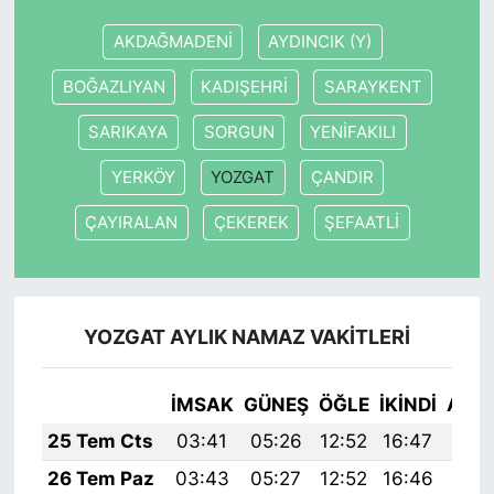
AKDAĞMADENİ
AYDINCIK (Y)
BOĞAZLIYAN
KADIŞEHRİ
SARAYKENT
SARIKAYA
SORGUN
YENİFAKILI
YERKÖY
YOZGAT
ÇANDIR
ÇAYIRALAN
ÇEKEREK
ŞEFAATLİ
YOZGAT AYLIK NAMAZ VAKITLERI
İMSAK
GÜNEŞ
ÖĞLE
İKINDI
AKŞ
25 Tem Cts
03:41
05:26
12:52
16:47
20:
26 Tem Paz
03:43
05:27
12:52
16:46
20: