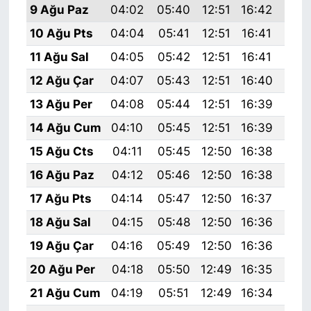
9 Ağu Paz
04:02
05:40
12:51
16:42
19:
10 Ağu Pts
04:04
05:41
12:51
16:41
19:
11 Ağu Sal
04:05
05:42
12:51
16:41
19:
12 Ağu Çar
04:07
05:43
12:51
16:40
19:
13 Ağu Per
04:08
05:44
12:51
16:39
19:
14 Ağu Cum
04:10
05:45
12:51
16:39
19:
15 Ağu Cts
04:11
05:45
12:50
16:38
19:
16 Ağu Paz
04:12
05:46
12:50
16:38
19:
17 Ağu Pts
04:14
05:47
12:50
16:37
19:
18 Ağu Sal
04:15
05:48
12:50
16:36
19:
19 Ağu Çar
04:16
05:49
12:50
16:36
19:
20 Ağu Per
04:18
05:50
12:49
16:35
19:
21 Ağu Cum
04:19
05:51
12:49
16:34
19: