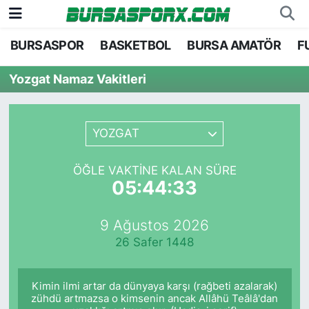
BURSASPOR
BASKETBOL
BURSA AMATÖR
F
Bursaspor
Bursa Nöbetçi Eczaneler
Yozgat Namaz Vakitleri
Futbol
Bursa Hava Durumu
Basketbol
Bursa Namaz Vakitleri
YOZGAT
Bursa Amatör
Bursa Trafik Yoğunluk Haritası
ÖĞLE VAKTINE KALAN SÜRE
05:44:33
Hentbol
TFF 1.Lig Puan Durumu ve Fikstür
9 Ağustos 2026
Voleybol
Tüm Manşetler
26 Safer 1448
Genel
Son Dakika Haberleri
Kimin ilmi artar da dünyaya karşı (rağbeti azalarak)
Haber Arşivi
zühdü artmazsa o kimsenin ancak Allâhü Teâlâ'dan