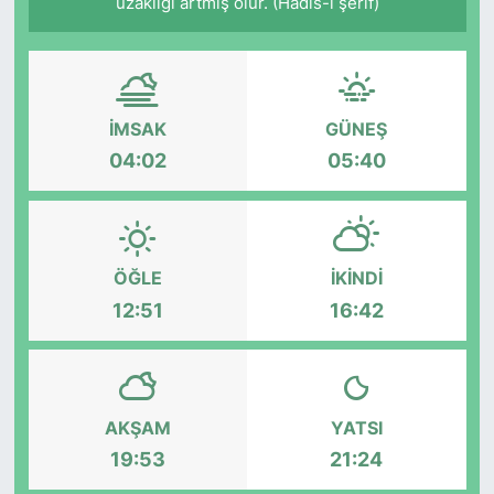
uzaklığı artmış olur. (Hadis-i şerif)
İMSAK
GÜNEŞ
04:02
05:40
ÖĞLE
İKINDI
12:51
16:42
AKŞAM
YATSI
19:53
21:24