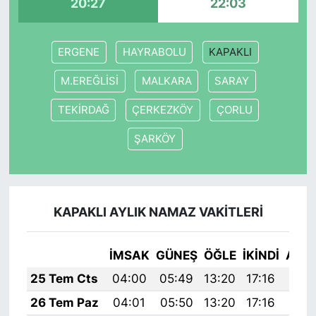
20:27
22:03
ERGENE
HAYRABOLU
KAPAKLI
M.EREĞLİSİ
MALKARA
SARAY
TEKİRDAĞ
ÇERKEZKÖY
ÇORLU
ŞARKÖY
KAPAKLI AYLIK NAMAZ VAKITLERI
İMSAK
GÜNEŞ
ÖĞLE
İKINDI
AKŞ
25 Tem Cts
04:00
05:49
13:20
17:16
20:
26 Tem Paz
04:01
05:50
13:20
17:16
20: