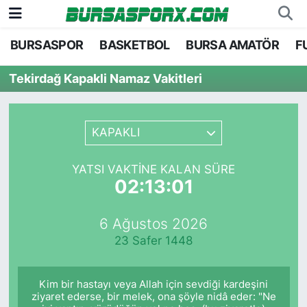
BURSASPOR
BASKETBOL
BURSA AMATÖR
F
Bursaspor
Bursa Nöbetçi Eczaneler
Tekirdağ Kapakli Namaz Vakitleri
Futbol
Bursa Hava Durumu
Basketbol
Bursa Namaz Vakitleri
KAPAKLI
Bursa Amatör
Bursa Trafik Yoğunluk Haritası
YATSI VAKTINE KALAN SÜRE
02:13:01
Hentbol
TFF 2.Lig Kırmızı Grup Puan Durumu ve Fikstü
6 Ağustos 2026
Voleybol
Tüm Manşetler
23 Safer 1448
Genel
Son Dakika Haberleri
Kim bir hastayı veya Allah için sevdiği kardeşini
Haber Arşivi
ziyaret ederse, bir melek, ona şöyle nidâ eder: "Ne