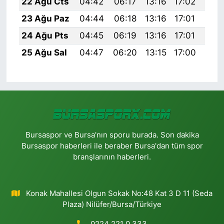
22 Ağu Cts
04:42
06:17
13:16
17:02
20:
23 Ağu Paz
04:44
06:18
13:16
17:01
20:
24 Ağu Pts
04:45
06:19
13:16
17:01
20:
25 Ağu Sal
04:47
06:20
13:15
17:00
20:
Bursaspor ve Bursa'nın sporu burada. Son dakika
Bursaspor haberleri ile beraber Bursa'dan tüm spor
branşlarının haberleri.
Konak Mahallesi Olgun Sokak No:48 Kat 3 D 11 (Seda
Plaza) Nilüfer/Bursa/Türkiye
0224 221 0 333