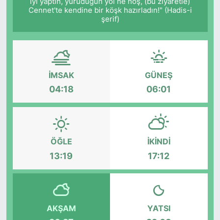
iyi yaptın, yürüdüğün yol ne hoş, (bu ziyaretle)
Cennet'te kendine bir köşk hazırladın!" (Hadis-i
şerif)
İMSAK
GÜNEŞ
04:18
06:01
ÖĞLE
İKINDI
13:19
17:12
AKŞAM
YATSI