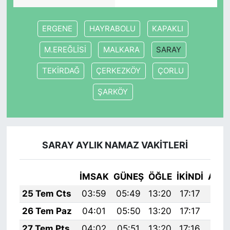
ERGENE
HAYRABOLU
KAPAKLI
M.EREĞLİSİ
MALKARA
SARAY
TEKİRDAĞ
ÇERKEZKÖY
ÇORLU
ŞARKÖY
SARAY AYLIK NAMAZ VAKITLERI
İMSAK
GÜNEŞ
ÖĞLE
İKINDI
AKŞ
25 Tem Cts
03:59
05:49
13:20
17:17
20:
26 Tem Paz
04:01
05:50
13:20
17:17
20:
27 Tem Pts
04:02
05:51
13:20
17:16
20: