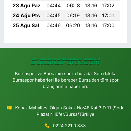
23 Ağu Paz
04:44
06:18
13:16
17:02
20:
24 Ağu Pts
04:45
06:19
13:16
17:01
20:
25 Ağu Sal
04:46
06:20
13:16
17:00
20:
Bursaspor ve Bursa'nın sporu burada. Son dakika
Bursaspor haberleri ile beraber Bursa'dan tüm spor
branşlarının haberleri.
Konak Mahallesi Olgun Sokak No:48 Kat 3 D 11 (Seda
Plaza) Nilüfer/Bursa/Türkiye
0224 221 0 333