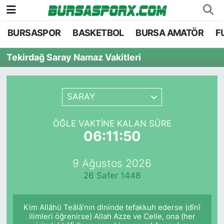
BURSASPOR
BASKETBOL
BURSA AMATÖR
F
Bursaspor
Bursa Nöbetçi Eczaneler
Tekirdağ Saray Namaz Vakitleri
Futbol
Bursa Hava Durumu
Basketbol
Bursa Namaz Vakitleri
SARAY
Bursa Amatör
Bursa Trafik Yoğunluk Haritası
ÖĞLE VAKTINE KALAN SÜRE
06:11:50
Hentbol
TFF 1.Lig Puan Durumu ve Fikstür
9 Ağustos 2026
Voleybol
Tüm Manşetler
26 Safer 1448
Genel
Son Dakika Haberleri
Kim Allâhü Teâlâ'nın dininde tefakkuh ederse (dînî
Haber Arşivi
ilimleri öğrenirse) Allah Azze ve Celle, ona (her