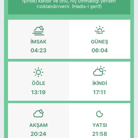
işinde) kâfidir ve onu, hiç ummadığı yerden
rızıklandırıverir. (Hadis-i şerif)
İMSAK
GÜNEŞ
04:23
06:04
ÖĞLE
İKINDI
13:19
17:11
AKŞAM
YATSI
20:24
21:58