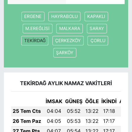
ERGENE
HAYRABOLU
KAPAKLI
M.EREĞLİSİ
MALKARA
SARAY
TEKİRDAĞ
ÇERKEZKÖY
ÇORLU
ŞARKÖY
TEKİRDAĞ AYLIK NAMAZ VAKITLERI
İMSAK
GÜNEŞ
ÖĞLE
İKINDI
AKŞ
25 Tem Cts
04:04
05:52
13:22
17:18
20:
26 Tem Paz
04:05
05:53
13:22
17:17
20:
27 Tem Pts
04:07
05:54
13:22
17:17
20: