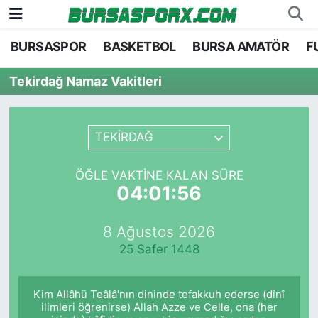
BURSASPOR
BASKETBOL
BURSA AMATÖR
F
Bursaspor
Bursa Nöbetçi Eczaneler
Tekirdağ Namaz Vakitleri
Futbol
Bursa Hava Durumu
Basketbol
Bursa Namaz Vakitleri
TEKİRDAĞ
Bursa Amatör
Bursa Trafik Yoğunluk Haritası
ÖĞLE VAKTINE KALAN SÜRE
04:01:56
Hentbol
TFF 1.Lig Puan Durumu ve Fikstür
8 Ağustos 2026
Voleybol
Tüm Manşetler
25 Safer 1448
Genel
Son Dakika Haberleri
Kim Allâhü Teâlâ'nın dininde tefakkuh ederse (dînî
Haber Arşivi
ilimleri öğrenirse) Allah Azze ve Celle, ona (her