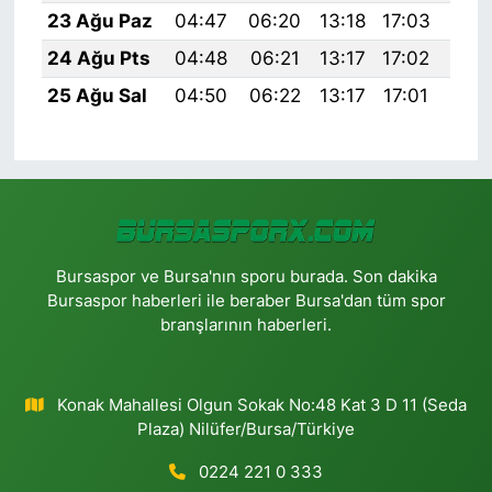
23 Ağu Paz
04:47
06:20
13:18
17:03
20:
24 Ağu Pts
04:48
06:21
13:17
17:02
20:
25 Ağu Sal
04:50
06:22
13:17
17:01
20:
Bursaspor ve Bursa'nın sporu burada. Son dakika
Bursaspor haberleri ile beraber Bursa'dan tüm spor
branşlarının haberleri.
Konak Mahallesi Olgun Sokak No:48 Kat 3 D 11 (Seda
Plaza) Nilüfer/Bursa/Türkiye
0224 221 0 333