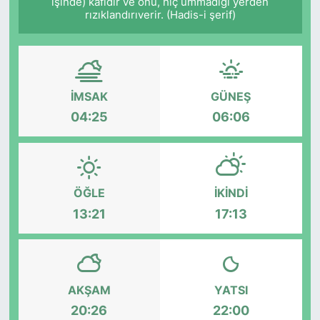
işinde) kâfidir ve onu, hiç ummadığı yerden
rızıklandırıverir. (Hadis-i şerif)
İMSAK
GÜNEŞ
04:25
06:06
ÖĞLE
İKINDI
13:21
17:13
AKŞAM
YATSI
20:26
22:00