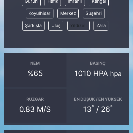
Gürün
Hafik
İmranlı
Kangal
Koyulhisar
Merkez
Suşehri
Şarkışla
Ulaş
Yıldızeli
Zara
NEM
BASINÇ
%65
1010 HPA
hpa
RÜZGAR
EN DÜŞÜK / EN YÜKSEK
°
°
0.83 M/S
13
/ 26