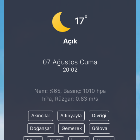
°
17
Açık
07 Ağustos Cuma
20:02
Nem: %65, Basınç: 1010 hpa
hPa, Rüzgar: 0.83 m/s
Akıncılar
Altınyayla
Divriği
Doğanşar
Gemerek
Gölova