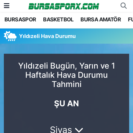
BURSASPOR
BASKETBOL
BURSA AMATÖR
F
Bursaspor
Bursa Nöbetçi Eczaneler
Yıldızeli Hava Durumu
Futbol
Bursa Hava Durumu
Basketbol
Bursa Namaz Vakitleri
Yıldızeli Bugün, Yarın ve 1
Bursa Amatör
Bursa Trafik Yoğunluk Haritası
Haftalık Hava Durumu
Tahmini
Hentbol
TFF 1.Lig Puan Durumu ve Fikstür
Voleybol
Tüm Manşetler
ŞU AN
Genel
Son Dakika Haberleri
Sivas
Haber Arşivi