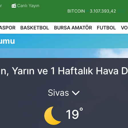
r
Canlı Yayın
BITCOIN
3.107.393,42
%1.2
DOLAR
47,7106
%0.17
ASPOR
BASKETBOL
BURSA AMATÖR
FUTBOL
VO
EURO
55,1652
%0.27
rumu
STERLİN
64,4046
%0.35
GRAM ALTIN
6648.99
%2.5
BİST100
13.773
%-19
, Yarın ve 1 Haftalık Hava 
Sivas
°
19