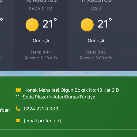
PAZARTESI
SALI
°
°
°
21
21
Güneşli
Güneşli
Nem: %44
Nem: %46
/s
Rüzgar: 5.28 m/s
Rüzgar: 5.83 m/s
Konak Mahallesi Olgun Sokak No:48 Kat 3 D
11 (Seda Plaza) Nilüfer/Bursa/Türkiye
0224 221 0 333
a'dan
[email protected]