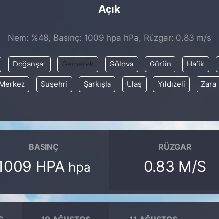
Açık
Nem: %48, Basınç: 1009 hpa hPa, Rüzgar: 0.83 m/s
Doğanşar
Gemerek
Gölova
Gürün
Hafik
Merkez
Suşehri
Şarkışla
Ulaş
Yıldızeli
Zara
BASINÇ
RÜZGAR
1009 HPA
0.83 M/S
hpa
S
10 AĞUSTOS
11 AĞUSTOS