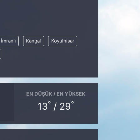
İmranlı
Kangal
Koyulhisar
EN DÜŞÜK / EN YÜKSEK
°
°
13
/ 29