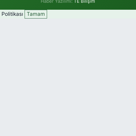
Haber Yazılımı:
TE Bilişim
k Politikası
Tamam