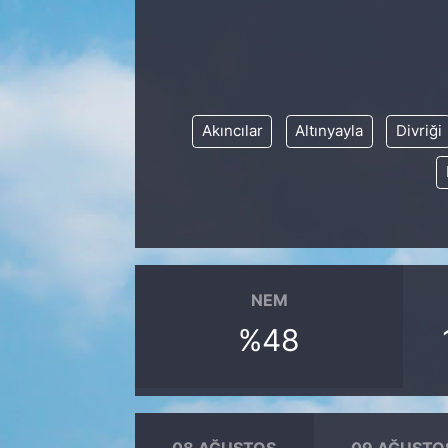
Akıncılar
Altınyayla
Divriği
NEM
%48
08 AĞUSTOS
09 AĞUSTO