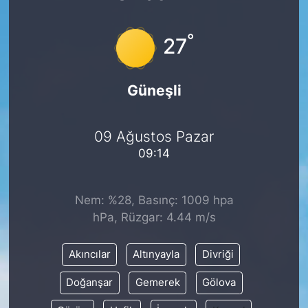
°
27
Güneşli
09 Ağustos Pazar
09:14
Nem: %28, Basınç: 1009 hpa
hPa, Rüzgar: 4.44 m/s
Akıncılar
Altınyayla
Divriği
Doğanşar
Gemerek
Gölova