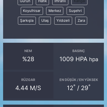
Gürün
Hafik
İmranlı
Kangal
Koyulhisar
Merkez
Suşehri
Şarkışla
Ulaş
Yıldızeli
Zara
NEM
BASINÇ
%28
1009 HPA
hpa
RÜZGAR
EN DÜŞÜK / EN YÜKSEK
°
°
4.44 M/S
12
/ 29