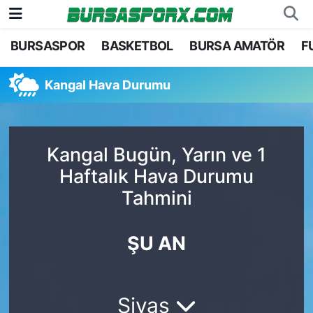
BURSASPOR
BASKETBOL
BURSA AMATÖR
F
Bursaspor
Bursa Nöbetçi Eczaneler
Kangal Hava Durumu
Futbol
Bursa Hava Durumu
Basketbol
Bursa Namaz Vakitleri
Kangal Bugün, Yarın ve 1
Bursa Amatör
Bursa Trafik Yoğunluk Haritası
Haftalık Hava Durumu
Tahmini
Hentbol
TFF 1.Lig Puan Durumu ve Fikstür
Voleybol
Tüm Manşetler
ŞU AN
Genel
Son Dakika Haberleri
Sivas
Haber Arşivi