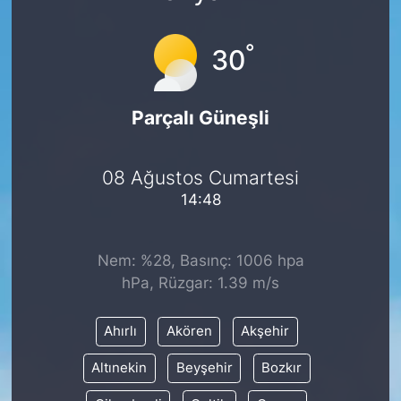
°
30
Parçalı Güneşli
08 Ağustos Cumartesi
14:48
Nem: %28, Basınç: 1006 hpa
hPa, Rüzgar: 1.39 m/s
Ahırlı
Akören
Akşehir
Altınekin
Beyşehir
Bozkır