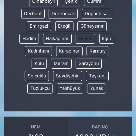
Cihanbeyli
Çeltik
Çumra
Derbent
Derebucak
Doğanhisar
Emirgazi
Ereğli
Güneysınır
Hadim
Halkapınar
Hüyük
Ilgın
Kadınhanı
Karapınar
Karatay
Kulu
Meram
Sarayönü
Selçuklu
Seydişehir
Taşkent
Tuzlukçu
Yalıhüyük
Yunak
NEM
BASINÇ