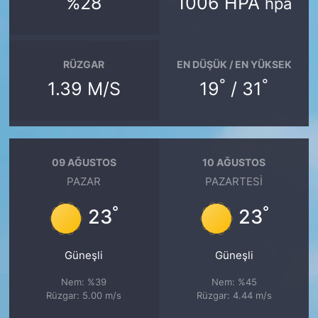
%28
1006 HPA
hpa
RÜZGAR
EN DÜŞÜK / EN YÜKSEK
°
°
1.39 M/S
19
/ 31
09 AĞUSTOS
10 AĞUSTOS
PAZAR
PAZARTESI
°
°
23
23
Güneşli
Güneşli
Nem: %39
Nem: %45
Rüzgar: 5.00 m/s
Rüzgar: 4.44 m/s