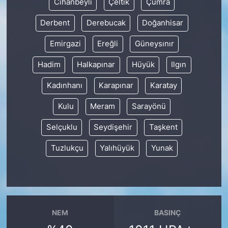
Cihanbeyli
Çeltik
Çumra
Derbent
Derebucak
Doğanhisar
Emirgazi
Ereğli
Güneysınır
Hadim
Halkapınar
Hüyük
Ilgın
Kadınhanı
Karapınar
Karatay
Kulu
Meram
Sarayönü
Selçuklu
Seydişehir
Taşkent
Tuzlukçu
Yalıhüyük
Yunak
NEM
BASINÇ