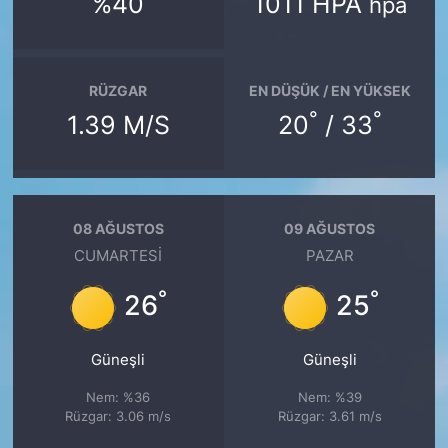
%40
1011 HPA
hpa
RÜZGAR
EN DÜŞÜK / EN YÜKSEK
°
°
1.39 M/S
20
/ 33
08 AĞUSTOS
09 AĞUSTOS
CUMARTESI
PAZAR
°
°
26
25
Güneşli
Güneşli
Nem: %36
Nem: %39
Rüzgar: 3.06 m/s
Rüzgar: 3.61 m/s