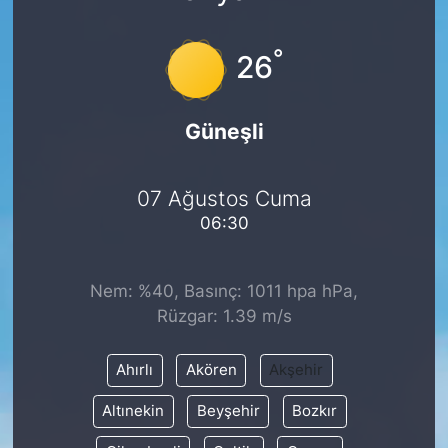
°
26
Güneşli
07 Ağustos Cuma
06:30
Nem: %40, Basınç: 1011 hpa hPa,
Rüzgar: 1.39 m/s
Ahırlı
Akören
Akşehir
Altınekin
Beyşehir
Bozkır