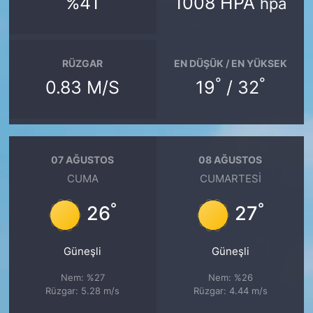
%41
1008 HPA
hpa
RÜZGAR
EN DÜŞÜK / EN YÜKSEK
°
°
0.83 M/S
19
/ 32
07 AĞUSTOS
08 AĞUSTOS
CUMA
CUMARTESI
°
°
26
27
Güneşli
Güneşli
Nem: %27
Nem: %26
Rüzgar: 5.28 m/s
Rüzgar: 4.44 m/s