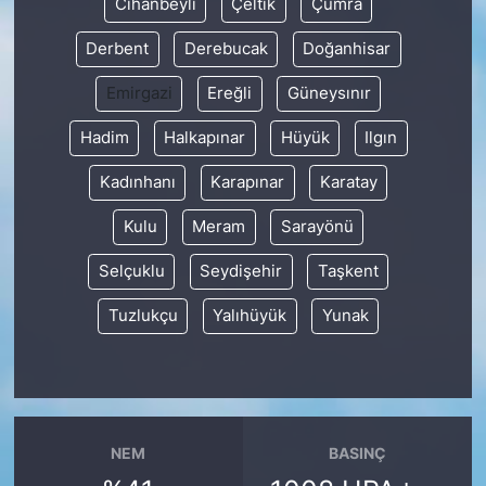
Cihanbeyli
Çeltik
Çumra
Derbent
Derebucak
Doğanhisar
Emirgazi
Ereğli
Güneysınır
Hadim
Halkapınar
Hüyük
Ilgın
Kadınhanı
Karapınar
Karatay
Kulu
Meram
Sarayönü
Selçuklu
Seydişehir
Taşkent
Tuzlukçu
Yalıhüyük
Yunak
NEM
BASINÇ