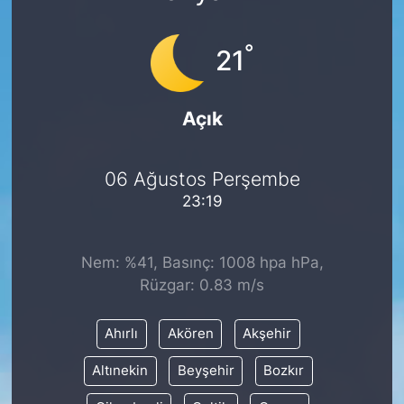
°
21
Açık
06 Ağustos Perşembe
23:19
Nem: %41, Basınç: 1008 hpa hPa,
Rüzgar: 0.83 m/s
Ahırlı
Akören
Akşehir
Altınekin
Beyşehir
Bozkır