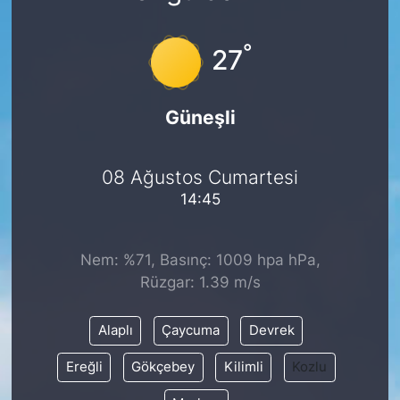
°
27
Güneşli
08 Ağustos Cumartesi
14:45
Nem: %71, Basınç: 1009 hpa hPa,
Rüzgar: 1.39 m/s
Alaplı
Çaycuma
Devrek
Ereğli
Gökçebey
Kilimli
Kozlu