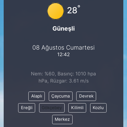
°
28
Güneşli
08 Ağustos Cumartesi
12:42
Nem: %60, Basınç: 1010 hpa
hPa, Rüzgar: 3.61 m/s
Alaplı
Çaycuma
Devrek
Ereğli
Gökçebey
Kilimli
Kozlu
Merkez