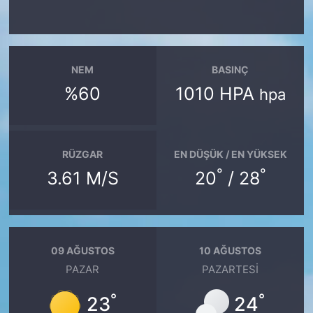
NEM
BASINÇ
%60
1010 HPA
hpa
RÜZGAR
EN DÜŞÜK / EN YÜKSEK
°
°
3.61 M/S
20
/ 28
09 AĞUSTOS
10 AĞUSTOS
PAZAR
PAZARTESI
°
°
23
24