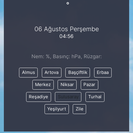
°
06 Ağustos Perşembe
04:56
Nem: %, Basınç: hPa, Rüzgar:
Almus
Artova
Başçiftlik
Erbaa
Merkez
Niksar
Pazar
Reşadiye
Sulusaray
Turhal
Yeşilyurt
Zile