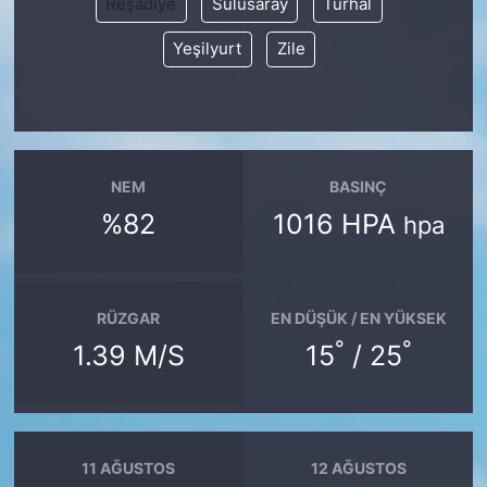
Reşadiye
Sulusaray
Turhal
Yeşilyurt
Zile
NEM
BASINÇ
%82
1016 HPA
hpa
RÜZGAR
EN DÜŞÜK / EN YÜKSEK
°
°
1.39 M/S
15
/ 25
11 AĞUSTOS
12 AĞUSTOS