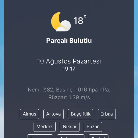
°
18
Parçalı Bulutlu
10 Ağustos Pazartesi
19:17
Nem: %82, Basınç: 1016 hpa hPa,
Rüzgar: 1.39 m/s
Almus
Artova
Başçiftlik
Erbaa
Merkez
Niksar
Pazar