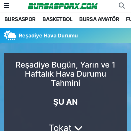
BURSASPOR
BASKETBOL
BURSA AMATÖR
F
Bursaspor
Bursa Nöbetçi Eczaneler
Reşadiye Hava Durumu
Futbol
Bursa Hava Durumu
Basketbol
Bursa Namaz Vakitleri
Reşadiye Bugün, Yarın ve 1
Bursa Amatör
Bursa Trafik Yoğunluk Haritası
Haftalık Hava Durumu
Tahmini
Hentbol
TFF 1.Lig Puan Durumu ve Fikstür
Voleybol
Tüm Manşetler
ŞU AN
Genel
Son Dakika Haberleri
Tokat
Haber Arşivi