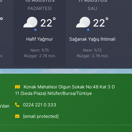
PAZARTESI
SALI
°
°
°
22
22
r
Hafif Yağmur
Sağanak Yağış Ihtimali
Nem: %75
Nem: %72
/s
Rüzgar: 2.78 m/s
Rüzgar: 2.78 m/s
Konak Mahallesi Olgun Sokak No:48 Kat 3 D
11 (Seda Plaza) Nilüfer/Bursa/Türkiye
0224 221 0 333
a'dan
[email protected]