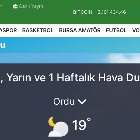
r
Canlı Yayın
BITCOIN
3.101.434,46
%0.8
DOLAR
47,7436
%0.18
ASPOR
BASKETBOL
BURSA AMATÖR
FUTBOL
VO
EURO
55,2510
%0.32
mu
STERLİN
64,4811
%0.38
GRAM ALTIN
6648.99
%2.59
BİST100
13.779
%-14
 Yarın ve 1 Haftalık Hava D
Ordu
°
19