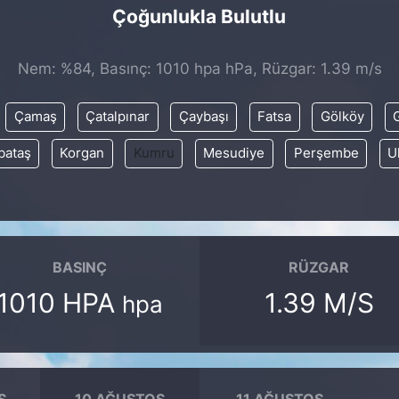
Çoğunlukla Bulutlu
Nem: %84, Basınç: 1010 hpa hPa, Rüzgar: 1.39 m/s
Çamaş
Çatalpınar
Çaybaşı
Fatsa
Gölköy
bataş
Korgan
Kumru
Mesudiye
Perşembe
U
BASINÇ
RÜZGAR
1010 HPA
1.39 M/S
hpa
S
10 AĞUSTOS
11 AĞUSTOS