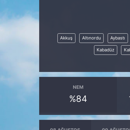
Akkuş
Altınordu
Aybastı
Kabadüz
Ka
NEM
%84
08 AĞUSTOS
09 AĞUSTO