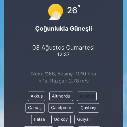
°
26
Çoğunlukla Güneşli
08 Ağustos Cumartesi
12:37
Nem: %66, Basınç: 1010 hpa
hPa, Rüzgar: 2.78 m/s
Akkuş
Altınordu
Aybastı
Çamaş
Çatalpınar
Çaybaşı
Fatsa
Gölköy
Gülyalı