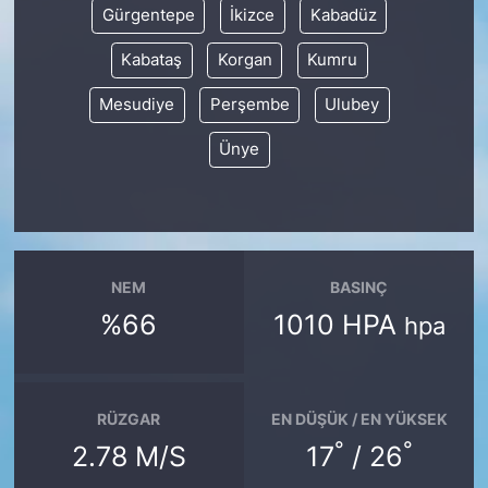
Gürgentepe
İkizce
Kabadüz
Kabataş
Korgan
Kumru
Mesudiye
Perşembe
Ulubey
Ünye
NEM
BASINÇ
%66
1010 HPA
hpa
RÜZGAR
EN DÜŞÜK / EN YÜKSEK
°
°
2.78 M/S
17
/ 26