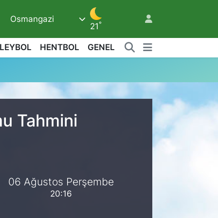
Osmangazi
6
°
21
LEYBOL
HENTBOL
GENEL
mu Tahmini
06 Ağustos Perşembe
20:16