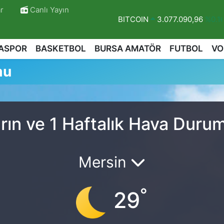
r
Canlı Yayın
BITCOIN
3.077.090,96
%0.1
DOLAR
47,6006
%0.06
ASPOR
BASKETBOL
BURSA AMATÖR
FUTBOL
VO
EURO
55,0250
%0.02
mu
STERLİN
64,2398
%0.2
GRAM ALTIN
6500.87
%0.12
BİST100
13.799
%70
rın ve 1 Haftalık Hava Duru
r
Mersin
°
29