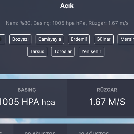
Açık
Nem: %80, Basınç: 1005 hpa hPa, Rüzgar: 1.67 m/s
ık
Bozyazı
Çamlıyayla
Erdemli
Gülnar
Mersi
Tarsus
Toroslar
Yenişehir
BASINÇ
RÜZGAR
1005 HPA
1.67 M/S
hpa
S
09 AĞUSTOS
10 AĞUSTOS