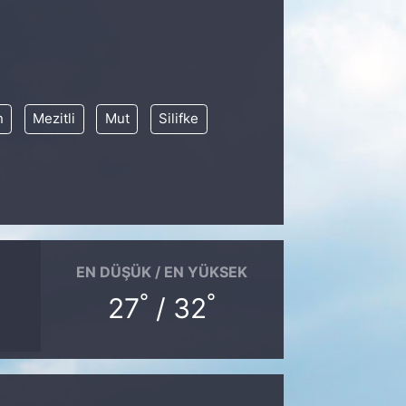
n
Mezitli
Mut
Silifke
EN DÜŞÜK / EN YÜKSEK
°
°
27
/ 32