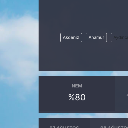
Akdeniz
Anamur
Aydınc
NEM
%80
07 AĞUSTOS
08 AĞUSTO