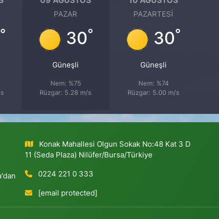
PAZAR
PAZARTESI
°
°
°
30
30
Güneşli
Güneşli
Nem: %75
Nem: %74
/s
Rüzgar: 5.28 m/s
Rüzgar: 5.00 m/s
Konak Mahallesi Olgun Sokak No:48 Kat 3 D
11 (Seda Plaza) Nilüfer/Bursa/Türkiye
0224 221 0 333
a'dan
[email protected]