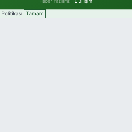
Haber Yazılımı:
TE Bilişim
k Politikası
Tamam