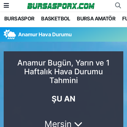
BURSASPOR
BASKETBOL
BURSA AMATÖR
F
Bursaspor
Bursa Nöbetçi Eczaneler
Anamur Hava Durumu
Futbol
Bursa Hava Durumu
Basketbol
Bursa Namaz Vakitleri
Anamur Bugün, Yarın ve 1
Bursa Amatör
Bursa Trafik Yoğunluk Haritası
Haftalık Hava Durumu
Tahmini
Hentbol
TFF 1.Lig Puan Durumu ve Fikstür
Voleybol
Tüm Manşetler
ŞU AN
Genel
Son Dakika Haberleri
Mersin
Haber Arşivi