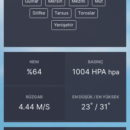
Gülnar
Mersin
Mezitli
Mut
Silifke
Tarsus
Toroslar
Yenişehir
NEM
BASINÇ
%64
1004 HPA
hpa
RÜZGAR
EN DÜŞÜK / EN YÜKSEK
°
°
4.44 M/S
23
/ 31