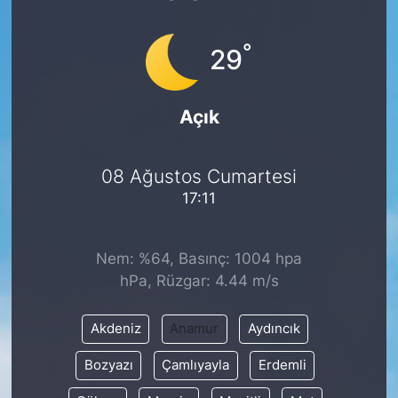
°
29
Açık
08 Ağustos Cumartesi
17:11
Nem: %64, Basınç: 1004 hpa
hPa, Rüzgar: 4.44 m/s
Akdeniz
Anamur
Aydıncık
Bozyazı
Çamlıyayla
Erdemli