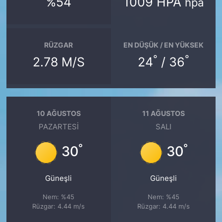
%54
1009 HPA
hpa
RÜZGAR
EN DÜŞÜK / EN YÜKSEK
°
°
2.78 M/S
24
/ 36
10 AĞUSTOS
11 AĞUSTOS
PAZARTESI
SALI
°
°
30
30
Güneşli
Güneşli
Nem: %45
Nem: %45
Rüzgar: 4.44 m/s
Rüzgar: 4.44 m/s