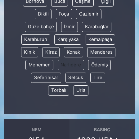
Bornova
Buca
Çeşme
Çiğli
Dikili
Foça
Gaziemir
Güzelbahçe
İzmir
Karabağlar
Karaburun
Karşıyaka
Kemalpaşa
Kınık
Kiraz
Konak
Menderes
Menemen
Narlıdere
Ödemiş
Seferihisar
Selçuk
Tire
Torbalı
Urla
NEM
BASINÇ