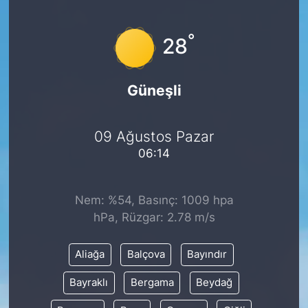
°
28
Güneşli
09 Ağustos Pazar
06:14
Nem: %54, Basınç: 1009 hpa
hPa, Rüzgar: 2.78 m/s
Aliağa
Balçova
Bayındır
Bayraklı
Bergama
Beydağ