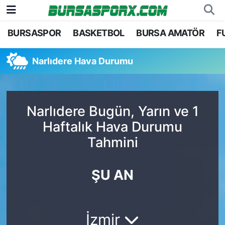
BURSASPOR
BASKETBOL
BURSA AMATÖR
F
Bursaspor
Bursa Nöbetçi Eczaneler
Narlıdere Hava Durumu
Futbol
Bursa Hava Durumu
Basketbol
Bursa Namaz Vakitleri
Narlıdere Bugün, Yarın ve 1
Bursa Amatör
Bursa Trafik Yoğunluk Haritası
Haftalık Hava Durumu
Tahmini
Hentbol
TFF 1.Lig Puan Durumu ve Fikstür
Voleybol
Tüm Manşetler
ŞU AN
Genel
Son Dakika Haberleri
İzmir
Haber Arşivi