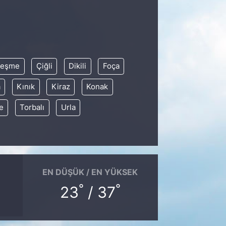
eşme
Çiğli
Dikili
Foça
a
Kınık
Kiraz
Konak
e
Torbalı
Urla
EN DÜŞÜK / EN YÜKSEK
°
°
23
/ 37