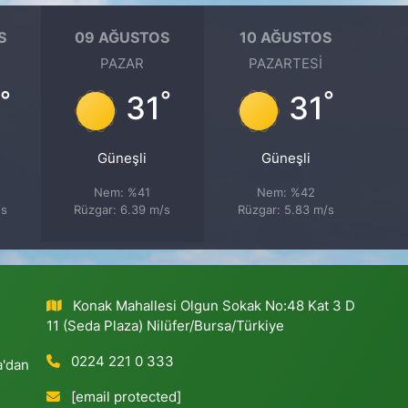
S
09 AĞUSTOS
10 AĞUSTOS
PAZAR
PAZARTESI
°
°
°
31
31
Güneşli
Güneşli
Nem: %41
Nem: %42
/s
Rüzgar: 6.39 m/s
Rüzgar: 5.83 m/s
Konak Mahallesi Olgun Sokak No:48 Kat 3 D
11 (Seda Plaza) Nilüfer/Bursa/Türkiye
0224 221 0 333
a'dan
[email protected]