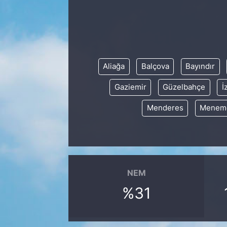
Aliağa
Balçova
Bayındır
Gaziemir
Güzelbahçe
İ
Menderes
Menem
NEM
%31