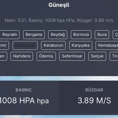
Güneşli
Nem: %31, Basınç: 1008 hpa hPa, Rüzgar: 3.89 m/s
Bayraklı
Bergama
Beydağ
Bornova
Buca
Ç
zmir
Karabağlar
Karaburun
Karşıyaka
Kemalpaş
en
Narlıdere
Ödemiş
Seferihisar
Selçuk
Tir
BASINÇ
RÜZGAR
1008 HPA
3.89 M/S
hpa