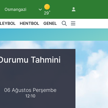
Osmangazi
9
°
29
LEYBOL
HENTBOL
GENEL
2
a Durumu Tahmini
06 Ağustos Perşembe
12:10