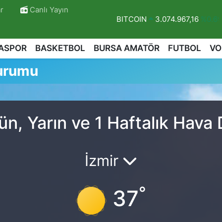
r
Canlı Yayın
BITCOIN
3.074.967,16
%0.6
DOLAR
47,5986
%0.06
ASPOR
BASKETBOL
BURSA AMATÖR
FUTBOL
VO
EURO
55,0700
%0.1
Durumu
STERLİN
64,2438
%0.21
GRAM ALTIN
6513.94
%0.3
BİST100
13.768
%48
n, Yarın ve 1 Haftalık Hav
r
İzmir
°
37