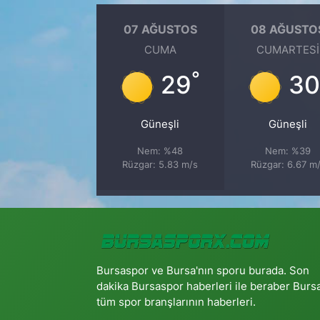
07 AĞUSTOS
08 AĞUSTO
CUMA
CUMARTESI
°
29
30
Güneşli
Güneşli
Nem: %48
Nem: %39
Rüzgar: 5.83 m/s
Rüzgar: 6.67 m
Bursaspor ve Bursa'nın sporu burada. Son
dakika Bursaspor haberleri ile beraber Burs
tüm spor branşlarının haberleri.