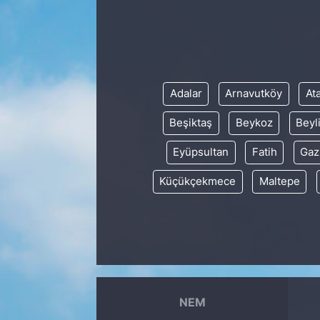
Adalar
Arnavutköy
At
Beşiktaş
Beykoz
Beyl
Eyüpsultan
Fatih
Gaz
Küçükçekmece
Maltepe
NEM