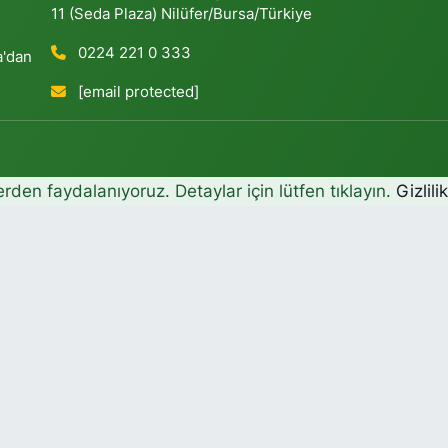
11 (Seda Plaza) Nilüfer/Bursa/Türkiye
0224 221 0 333
a'dan
[email protected]
erden faydalanıyoruz. Detaylar için lütfen tıklayın.
Gizlili