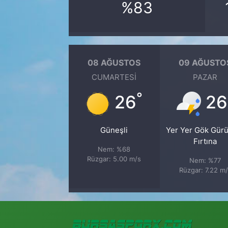
%83
08 AĞUSTOS
09 AĞUSTO
CUMARTESI
PAZAR
°
26
26
Güneşli
Yer Yer Gök Gürü
Fırtına
Nem: %68
Rüzgar: 5.00 m/s
Nem: %77
Rüzgar: 7.22 m