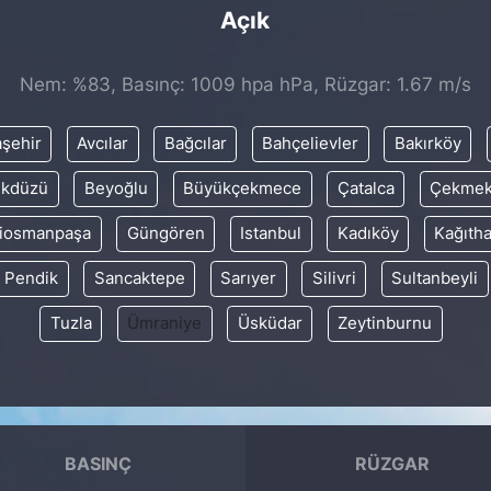
Açık
Nem: %83, Basınç: 1009 hpa hPa, Rüzgar: 1.67 m/s
aşehir
Avcılar
Bağcılar
Bahçelievler
Bakırköy
ikdüzü
Beyoğlu
Büyükçekmece
Çatalca
Çekme
iosmanpaşa
Güngören
Istanbul
Kadıköy
Kağıth
Pendik
Sancaktepe
Sarıyer
Silivri
Sultanbeyli
Tuzla
Ümraniye
Üsküdar
Zeytinburnu
BASINÇ
RÜZGAR