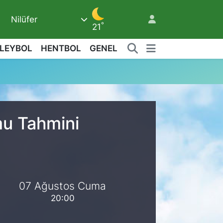
Nilüfer
7
°
21
LEYBOL
HENTBOL
GENEL
9
mu Tahmini
07 Ağustos Cuma
20:00