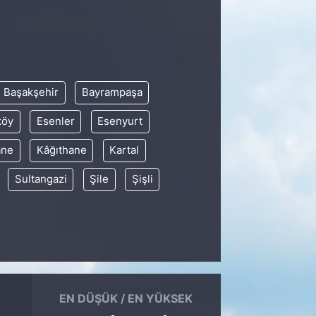
Başakşehir
Bayrampaşa
köy
Esenler
Esenyurt
ane
Kâğıthane
Kartal
Sultangazi
Şile
Şişli
EN DÜŞÜK / EN YÜKSEK