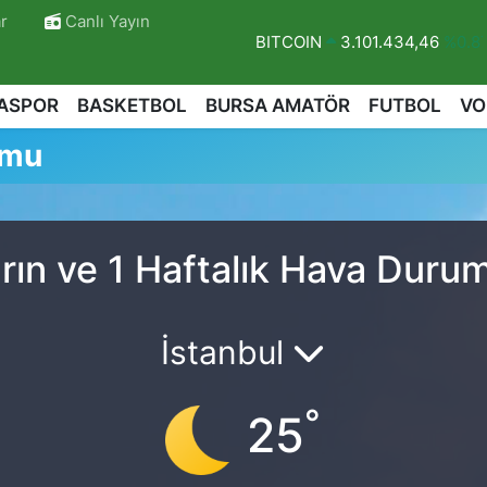
r
Canlı Yayın
BITCOIN
3.101.434,46
%0.8
DOLAR
47,7436
%0.18
ASPOR
BASKETBOL
BURSA AMATÖR
FUTBOL
VO
EURO
55,2510
%0.32
umu
STERLİN
64,4811
%0.38
GRAM ALTIN
6648.99
%2.5
BİST100
13.779
%-14
rın ve 1 Haftalık Hava Duru
İstanbul
°
25