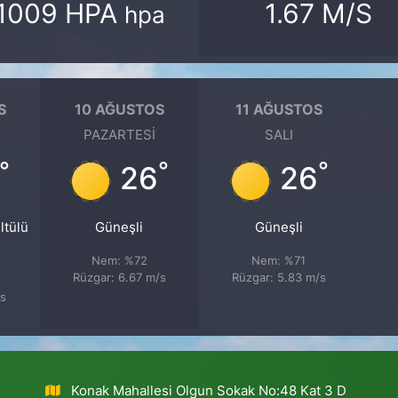
1009 HPA
1.67 M/S
hpa
S
10 AĞUSTOS
11 AĞUSTOS
PAZARTESI
SALI
°
°
°
26
26
ltülü
Güneşli
Güneşli
Nem: %72
Nem: %71
Rüzgar: 6.67 m/s
Rüzgar: 5.83 m/s
/s
Konak Mahallesi Olgun Sokak No:48 Kat 3 D