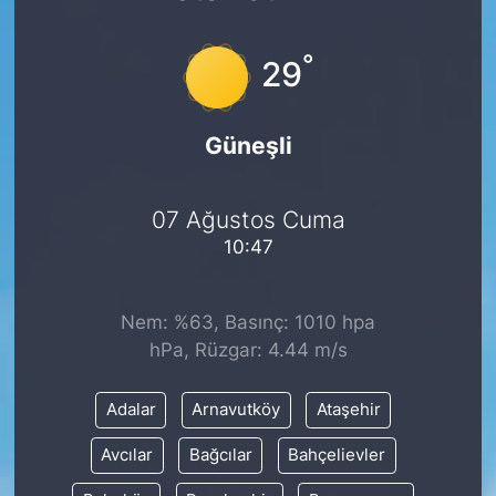
°
29
Güneşli
07 Ağustos Cuma
10:47
Nem: %63, Basınç: 1010 hpa
hPa, Rüzgar: 4.44 m/s
Adalar
Arnavutköy
Ataşehir
Avcılar
Bağcılar
Bahçelievler