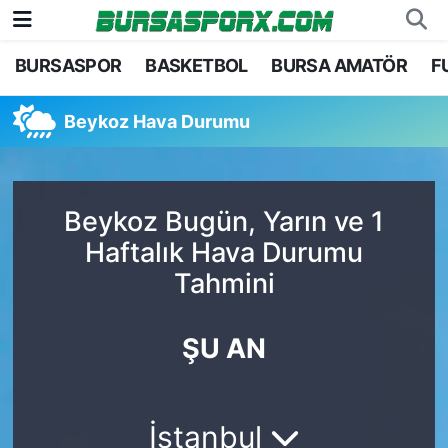
BURSASPOR
BASKETBOL
BURSA AMATÖR
F
Bursaspor
Bursa Nöbetçi Eczaneler
Beykoz Hava Durumu
Futbol
Bursa Hava Durumu
Basketbol
Bursa Namaz Vakitleri
Beykoz Bugün, Yarın ve 1
Bursa Amatör
Bursa Trafik Yoğunluk Haritası
Haftalık Hava Durumu
Tahmini
Hentbol
TFF 1.Lig Puan Durumu ve Fikstür
Voleybol
Tüm Manşetler
ŞU AN
Genel
Son Dakika Haberleri
İstanbul
Haber Arşivi