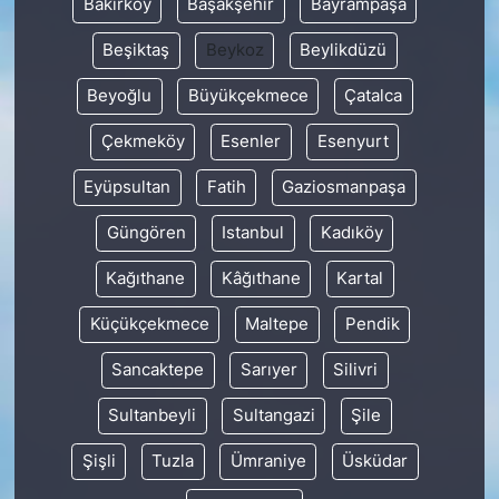
Bakırköy
Başakşehir
Bayrampaşa
Beşiktaş
Beykoz
Beylikdüzü
Beyoğlu
Büyükçekmece
Çatalca
Çekmeköy
Esenler
Esenyurt
Eyüpsultan
Fatih
Gaziosmanpaşa
Güngören
Istanbul
Kadıköy
Kağıthane
Kâğıthane
Kartal
Küçükçekmece
Maltepe
Pendik
Sancaktepe
Sarıyer
Silivri
Sultanbeyli
Sultangazi
Şile
Şişli
Tuzla
Ümraniye
Üsküdar