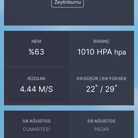
Zeytinburnu
NEM
BASINÇ
%63
1010 HPA
hpa
RÜZGAR
EN DÜŞÜK / EN YÜKSEK
°
°
4.44 M/S
22
/ 29
08 AĞUSTOS
09 AĞUSTOS
CUMARTESI
PAZAR