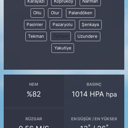
Karayazı
Köprüköy
Narman
Oltu
Olur
Palandöken
Pasinler
Pazaryolu
Şenkaya
Tekman
Tortum
Uzundere
Yakutiye
NEM
BASINÇ
%82
1014 HPA
hpa
RÜZGAR
EN DÜŞÜK / EN YÜKSEK
°
°