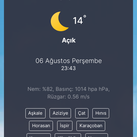
°
14
Açık
06 Ağustos Perşembe
23:43
Nem: %82, Basınç: 1014 hpa hPa,
Rüzgar: 0.56 m/s
Aşkale
Aziziye
Çat
Hınıs
Horasan
İspir
Karaçoban