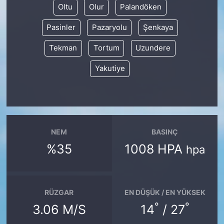
Oltu
Olur
Palandöken
Pasinler
Pazaryolu
Şenkaya
Tekman
Tortum
Uzundere
Yakutiye
NEM
BASINÇ
%35
1008 HPA
hpa
RÜZGAR
EN DÜŞÜK / EN YÜKSEK
°
°
3.06 M/S
14
/ 27