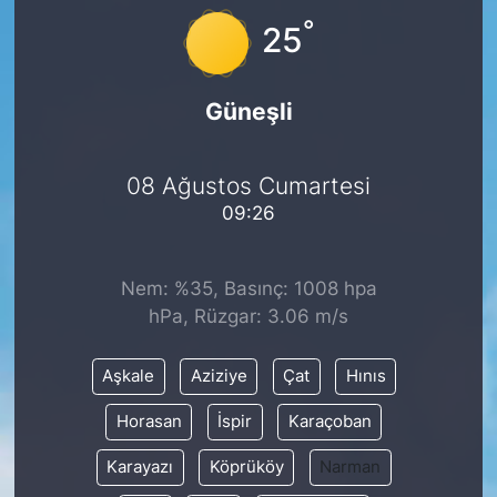
°
25
Güneşli
08 Ağustos Cumartesi
09:26
Nem: %35, Basınç: 1008 hpa
hPa, Rüzgar: 3.06 m/s
Aşkale
Aziziye
Çat
Hınıs
Horasan
İspir
Karaçoban
Karayazı
Köprüköy
Narman