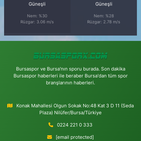
Güneşli
Güneşli
Nem: %30
Nem: %28
Rüzgar: 3.06 m/s
Rüzgar: 2.78 m/s
Bursaspor ve Bursa'nın sporu burada. Son dakika
Bursaspor haberleri ile beraber Bursa'dan tüm spor
branşlarının haberleri.
Konak Mahallesi Olgun Sokak No:48 Kat 3 D 11 (Seda
Plaza) Nilüfer/Bursa/Türkiye
0224 221 0 333
[email protected]