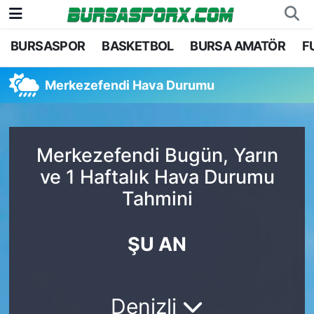
BURSASPOR
BASKETBOL
BURSA AMATÖR
F
Bursaspor
Bursa Nöbetçi Eczaneler
Merkezefendi Hava Durumu
Futbol
Bursa Hava Durumu
Basketbol
Bursa Namaz Vakitleri
Merkezefendi Bugün, Yarın
Bursa Amatör
Bursa Trafik Yoğunluk Haritası
ve 1 Haftalık Hava Durumu
Tahmini
Hentbol
TFF 1.Lig Puan Durumu ve Fikstür
Voleybol
Tüm Manşetler
ŞU AN
Genel
Son Dakika Haberleri
Denizli
Haber Arşivi