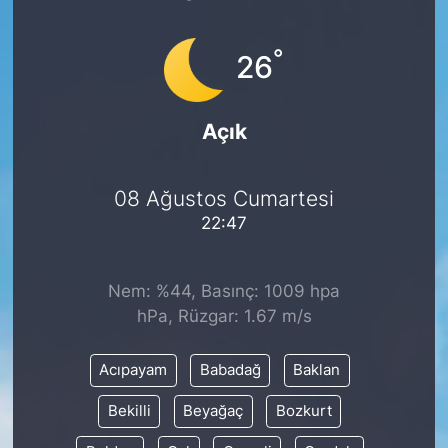
°
26
Açık
08 Ağustos Cumartesi
22:47
Nem: %44, Basınç: 1009 hpa
hPa, Rüzgar: 1.67 m/s
Acıpayam
Babadağ
Baklan
Bekilli
Beyağaç
Bozkurt