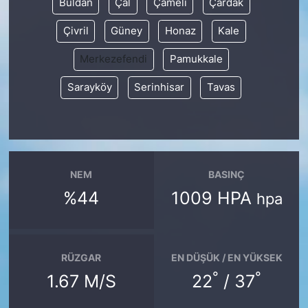
Buldan
Çal
Çameli
Çardak
Çivril
Güney
Honaz
Kale
Merkezefendi
Pamukkale
Sarayköy
Serinhisar
Tavas
NEM
BASINÇ
%44
1009 HPA
hpa
RÜZGAR
EN DÜŞÜK / EN YÜKSEK
°
°
1.67 M/S
22
/ 37