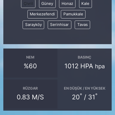
Çivril
Güney
Honaz
Kale
Merkezefendi
Pamukkale
Sarayköy
Serinhisar
Tavas
NEM
BASINÇ
%60
1012 HPA
hpa
RÜZGAR
EN DÜŞÜK / EN YÜKSEK
°
°
0.83 M/S
20
/ 31