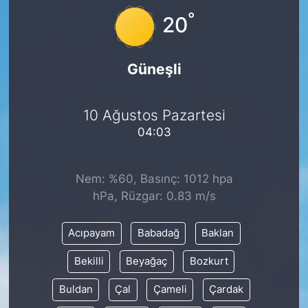
°
20
Güneşli
10 Ağustos Pazartesi
04:03
Nem: %60, Basınç: 1012 hpa
hPa, Rüzgar: 0.83 m/s
Acıpayam
Babadağ
Baklan
Bekilli
Beyağaç
Bozkurt
Buldan
Çal
Çameli
Çardak