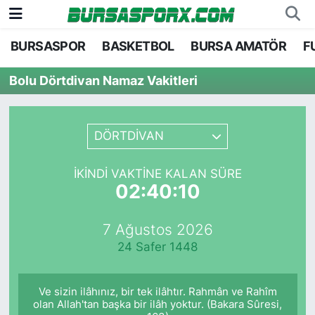
BURSASPOR
BASKETBOL
BURSA AMATÖR
F
Bursaspor
Bursa Nöbetçi Eczaneler
Bolu Dörtdivan Namaz Vakitleri
Futbol
Bursa Hava Durumu
Basketbol
Bursa Namaz Vakitleri
DÖRTDİVAN
Bursa Amatör
Bursa Trafik Yoğunluk Haritası
İKINDI VAKTINE KALAN SÜRE
02:40:10
Hentbol
TFF 1.Lig Puan Durumu ve Fikstür
7 Ağustos 2026
Voleybol
Tüm Manşetler
24 Safer 1448
Genel
Son Dakika Haberleri
Ve sizin ilâhınız, bir tek ilâhtır. Rahmân ve Rahîm
Haber Arşivi
olan Allah'tan başka bir ilâh yoktur. (Bakara Sûresi,