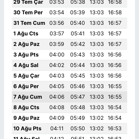
29 Tem Çar
03:53
05:38
13:03
16:58
20:
30 Tem Per
03:54
05:39
13:03
16:58
20:
31 Tem Cum
03:56
05:40
13:03
16:57
20:
1 Ağu Cts
03:57
05:41
13:03
16:57
20:
2 Ağu Paz
03:59
05:42
13:03
16:57
20:
3 Ağu Pts
04:00
05:43
13:03
16:56
20:
4 Ağu Sal
04:02
05:44
13:03
16:56
20:
5 Ağu Çar
04:03
05:45
13:03
16:56
20:
6 Ağu Per
04:05
05:46
13:03
16:55
20:
7 Ağu Cum
04:06
05:47
13:03
16:55
20:
8 Ağu Cts
04:08
05:48
13:03
16:54
20:
9 Ağu Paz
04:09
05:49
13:02
16:54
20:
10 Ağu Pts
04:11
05:50
13:02
16:53
20:
11 Ağu Sal
04:12
05:51
13:02
16:53
20: