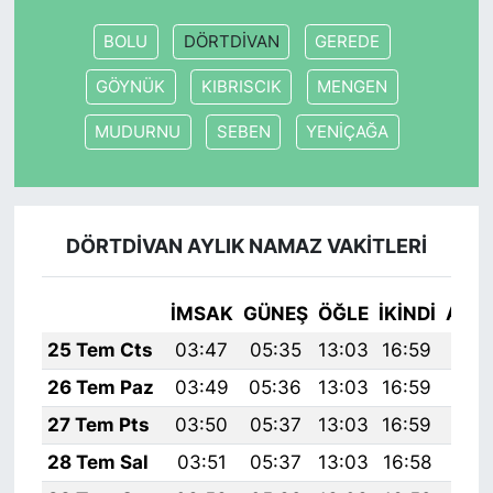
BOLU
DÖRTDİVAN
GEREDE
GÖYNÜK
KIBRISCIK
MENGEN
MUDURNU
SEBEN
YENİÇAĞA
DÖRTDİVAN AYLIK NAMAZ VAKITLERI
İMSAK
GÜNEŞ
ÖĞLE
İKINDI
AKŞ
25 Tem Cts
03:47
05:35
13:03
16:59
20:
26 Tem Paz
03:49
05:36
13:03
16:59
20:
27 Tem Pts
03:50
05:37
13:03
16:59
20:
28 Tem Sal
03:51
05:37
13:03
16:58
20: