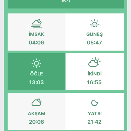
163)
İMSAK
GÜNEŞ
04:06
05:47
ÖĞLE
İKINDI
13:03
16:55
AKŞAM
YATSI
20:08
21:42