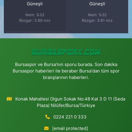
Güneşli
Güneşli
Nem: %33
Nem: %32
Rüzgar: 3.89 m/s
Rüzgar: 3.61 m/s
Bursaspor ve Bursa'nın sporu burada. Son dakika
Bursaspor haberleri ile beraber Bursa'dan tüm spor
branşlarının haberleri.
Konak Mahallesi Olgun Sokak No:48 Kat 3 D 11 (Seda
Plaza) Nilüfer/Bursa/Türkiye
0224 221 0 333
[email protected]