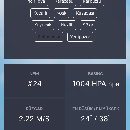
İncirliova
Karacasu
Karpuzlu
Koçarlı
Köşk
Kuşadası
Kuyucak
Nazilli
Söke
Sultanhisar
Yenipazar
NEM
BASINÇ
%24
1004 HPA
hpa
RÜZGAR
EN DÜŞÜK / EN YÜKSEK
°
°
2.22 M/S
24
/ 38