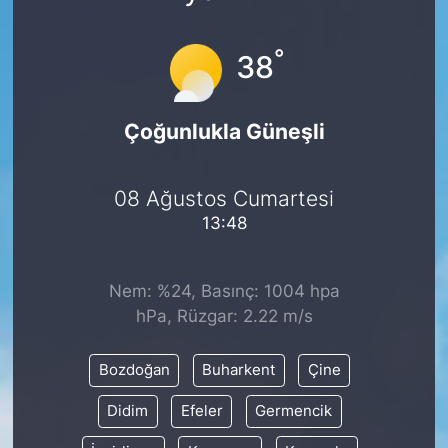
°
38
Çoğunlukla Güneşli
08 Ağustos Cumartesi
13:48
Nem: %24, Basınç: 1004 hpa
hPa, Rüzgar: 2.22 m/s
Bozdoğan
Buharkent
Çine
Didim
Efeler
Germencik