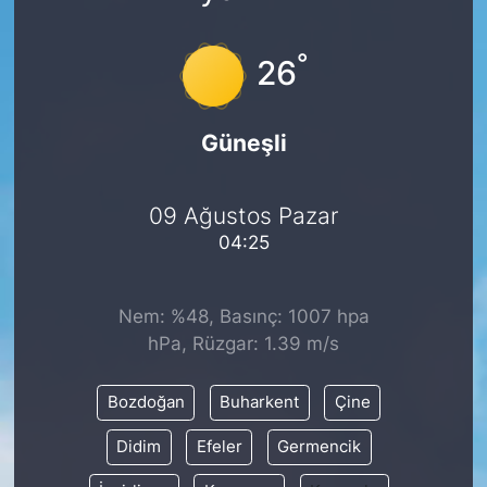
°
26
Güneşli
09 Ağustos Pazar
04:25
Nem: %48, Basınç: 1007 hpa
hPa, Rüzgar: 1.39 m/s
Bozdoğan
Buharkent
Çine
Didim
Efeler
Germencik