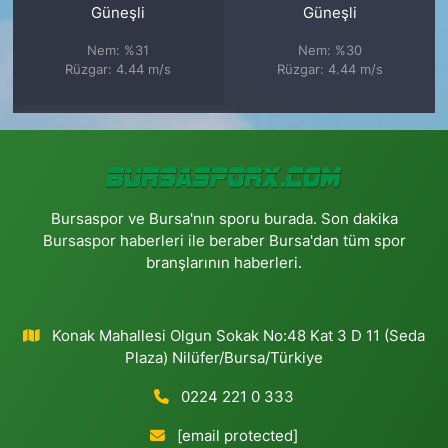
Güneşli
Güneşli
Nem: %31
Nem: %30
Rüzgar: 4.44 m/s
Rüzgar: 4.44 m/s
Bursaspor ve Bursa'nın sporu burada. Son dakika
Bursaspor haberleri ile beraber Bursa'dan tüm spor
branşlarının haberleri.
Konak Mahallesi Olgun Sokak No:48 Kat 3 D 11 (Seda
Plaza) Nilüfer/Bursa/Türkiye
0224 221 0 333
[email protected]