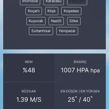
İncirliova
Karacasu
Karpuzlu
Koçarlı
Köşk
Kuşadası
Kuyucak
Nazilli
Söke
Sultanhisar
Yenipazar
NEM
BASINÇ
%48
1007 HPA
hpa
RÜZGAR
EN DÜŞÜK / EN YÜKSEK
°
°
1.39 M/S
25
/ 40