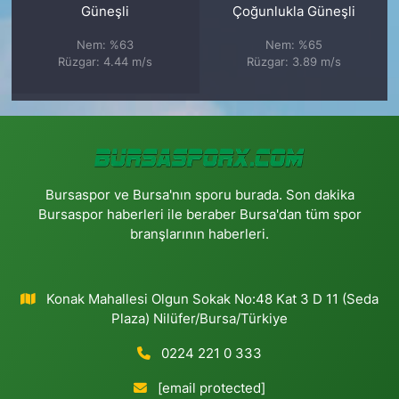
Güneşli
Çoğunlukla Güneşli
Nem: %63
Nem: %65
Rüzgar: 4.44 m/s
Rüzgar: 3.89 m/s
Bursaspor ve Bursa'nın sporu burada. Son dakika
Bursaspor haberleri ile beraber Bursa'dan tüm spor
branşlarının haberleri.
Konak Mahallesi Olgun Sokak No:48 Kat 3 D 11 (Seda
Plaza) Nilüfer/Bursa/Türkiye
0224 221 0 333
[email protected]