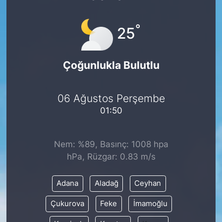
°
25
Çoğunlukla Bulutlu
06 Ağustos Perşembe
01:50
Nem: %89, Basınç: 1008 hpa
hPa, Rüzgar: 0.83 m/s
Adana
Aladağ
Ceyhan
Çukurova
Feke
İmamoğlu