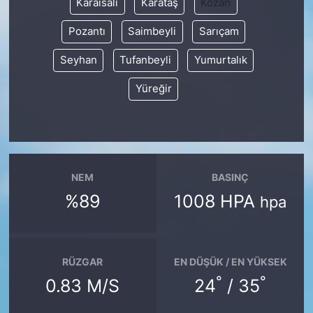
Karaisalı
Karataş
Kozan
Pozantı
Saimbeyli
Sarıçam
Seyhan
Tufanbeyli
Yumurtalık
Yüreğir
NEM
BASINÇ
%89
1008 HPA
hpa
RÜZGAR
EN DÜŞÜK / EN YÜKSEK
°
°
0.83 M/S
24
/ 35