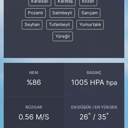
Karaisalı
Karataş
Kozan
Pozantı
Saimbeyli
Sarıçam
Seyhan
Tufanbeyli
Yumurtalık
Yüreğir
NEM
BASINÇ
%86
1005 HPA
hpa
RÜZGAR
EN DÜŞÜK / EN YÜKSEK
°
°
0.56 M/S
26
/ 35