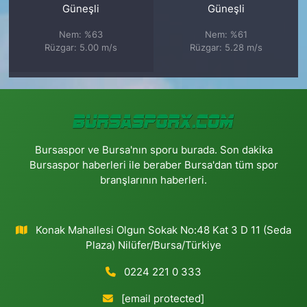
Güneşli
Güneşli
Nem: %63
Nem: %61
Rüzgar: 5.00 m/s
Rüzgar: 5.28 m/s
Bursaspor ve Bursa'nın sporu burada. Son dakika
Bursaspor haberleri ile beraber Bursa'dan tüm spor
branşlarının haberleri.
Konak Mahallesi Olgun Sokak No:48 Kat 3 D 11 (Seda
Plaza) Nilüfer/Bursa/Türkiye
0224 221 0 333
[email protected]