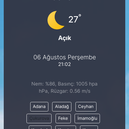
°
27
Açık
06 Ağustos Perşembe
21:02
Nem: %86, Basınç: 1005 hpa
hPa, Rüzgar: 0.56 m/s
Adana
Aladağ
Ceyhan
Çukurova
Feke
İmamoğlu