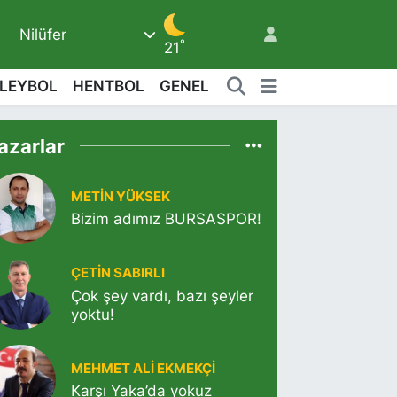
Nilüfer
°
21
LEYBOL
HENTBOL
GENEL
9
azarlar
7
METIN YÜKSEK
Bizim adımız BURSASPOR!
ÇETIN SABIRLI
Çok şey vardı, bazı şeyler
yoktu!
MEHMET ALI EKMEKÇI
Karşı Yaka’da yokuz