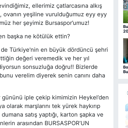
Bo
ndiğimiz, ellerimiz çatlarcasına alkış
, ovanın yeşiline vurulduğumuz eyy eyy
ümüz her şeyimiz Bursaspor’umuz!
Bu
20
en başka ne kötülük ettin?
nu
 de Türkiye'nin en büyük dördüncü şehri
ettiğin değeri veremedik ve her yıl
diyorsun sonsuzluğa doğru!! Bizlerde
Bo
Bu
ı bunu verelim diyerek senin canını daha
ha
gününü iple çekip kimimizin Heykel’den
ya olarak marşlarını tek yürek haykırıp
 dumana satış yaptığı, karton şapka ve
yenlerin arasından BURSASPOR’UN