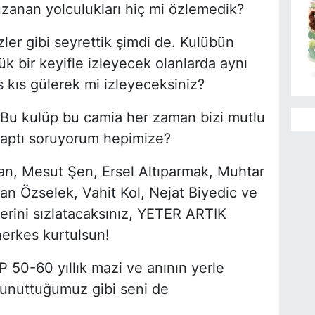
nan yolculukları hiç mi özlemedik?
 izler gibi seyrettik şimdi de. Kulübün
ük bir keyifle izleyecek olanlarda aynı
kıs kıs gülerek mi izleyeceksiniz?
r? Bu kulüp bu camia her zaman bizi mutlu
yaptı soruyorum hepimize?
n, Mesut Şen, Ersel Altıparmak, Muhtar
n Özselek, Vahit Kol, Nejat Biyedic ve
erini sızlatacaksınız, YETER ARTIK
herkes kurtulsun!
50-60 yıllık mazi ve anının yerle
 unuttuğumuz gibi seni de