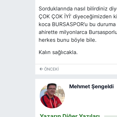
Sorduklarında nasıl bilirdiniz d
ÇOK ÇOK İYİ’ diyeceğimizden k
koca BURSASPOR’u bu duruma dü
ahirette milyonlarca Bursasporlul
herkes bunu böyle bile.
Kalın sağlıcakla.
ÖNCEKI
Mehmet Şengeldi
Yazarın Diğer Yazıları