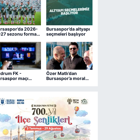
drum FK ile kozlarını paylaşacak.
rsaspor’da 2026-
Bursaspor’da altyapı
27 sezonu forma
seçmeleri başlıyor
maraları belli oldu
drum FK -
Özer Matlı’dan
rsaspor maçı
Bursaspor’a moral
ngi kanalda?
ziyareti