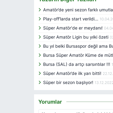
Amatör’de yeni sezon farklı umutla
Play-off’larda start verildi...
10.04.
Süper Amatör'de er meydanı!
04.0
Süper Amatör Ligin bu yılki özeti
0
Bu yıl belki Bursaspor değil ama 
Bursa Süper Amatör Küme de müt
Bursa (SAL) da artçı sarsıntılar !!!
Süper Amatör’de ilk yarı bitti!
22.12
Süper bir sezon başlıyor!
13.12.202
Yorumlar