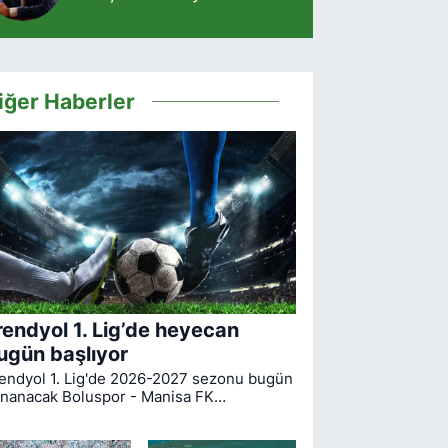
iğer Haberler
rendyol 1. Lig’de heyecan
ugün başlıyor
endyol 1. Lig'de 2026-2027 sezonu bugün
nanacak Boluspor - Manisa FK
rşılaşmasıyla start alıyor. Bursaspor ise
gin ilk haftasında pazar günü deplasmanda