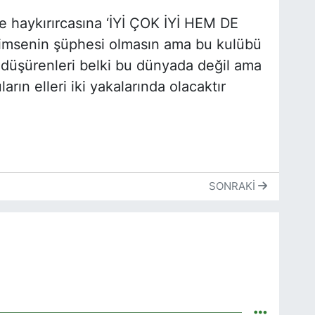
iye haykırırcasına ‘İYİ ÇOK İYİ HEM DE
imsenin şüphesi olmasın ama bu kulübü
şürenleri belki bu dünyada değil ama
arın elleri iki yakalarında olacaktır
SONRAKI