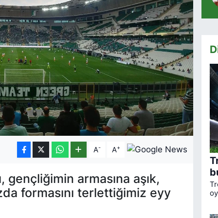
D
-
+
A
A
T
b
 gençliğimin armasına aşık,
Tr
zda formasını terlettiğimiz eyy
oy
ka
li