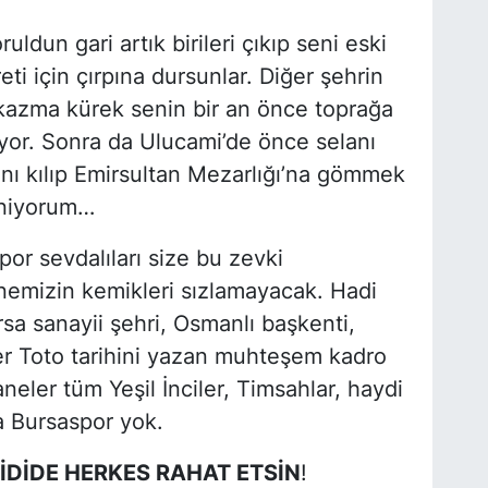
ldun gari artık birileri çıkıp seni eski
i için çırpına dursunlar. Diğer şehrin
lar kazma kürek senin bir an önce toprağa
or. Sonra da Ulucami’de önce selanı
ı kılıp Emirsultan Mezarlığı’na gömmek
leniyorum…
or sevdalıları size bu zevki
nemizin kemikleri sızlamayacak. Hadi
sa sanayii şehri, Osmanlı başkenti,
r Toto tarihini yazan muhteşem kadro
neler tüm Yeşil İnciler, Timsahlar, haydi
ka Bursaspor yok.
İDİDE HERKES RAHAT ETSİN
!