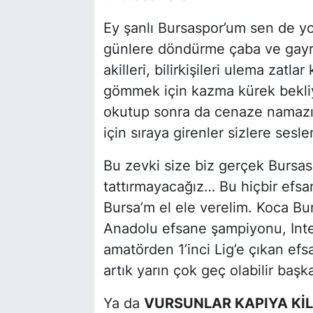
Ey şanlı Bursaspor’um sen de yoru
günlere döndürme çaba ve gayret
akilleri, bilirkişileri ulema zat
gömmek için kazma kürek bekliy
okutup sonra da cenaze namazın
için sıraya girenler sizlere ses
Bu zevki size biz gerçek Bursasp
tattırmayacağız… Bu hiçbir efsa
Bursa’m el ele verelim. Koca Bur
Anadolu efsane şampiyonu, Inte
amatörden 1’inci Lig’e çıkan efsa
artık yarın çok geç olabilir baş
Ya da
VURSUNLAR KAPIYA KİL