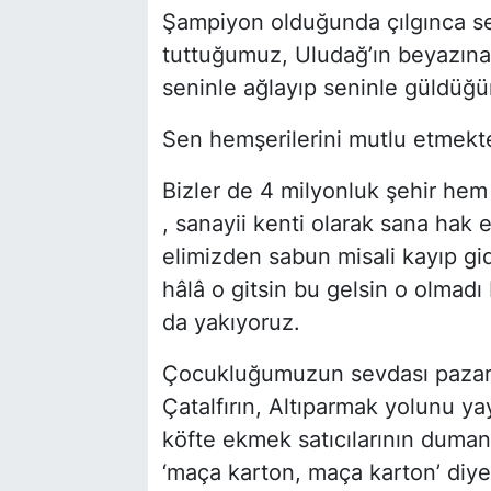
Şampiyon olduğunda çılgınca sevi
tuttuğumuz, Uludağ’ın beyazına
seninle ağlayıp seninle güldüğ
Sen hemşerilerini mutlu etmekt
Bizler de 4 milyonluk şehir hem
, sanayii kenti olarak sana hak 
elimizden sabun misali kayıp gi
hâlâ o gitsin bu gelsin o olmad
da yakıyoruz.
Çocukluğumuzun sevdası pazar 
Çatalfırın, Altıparmak yolunu ya
köfte ekmek satıcılarının duman
‘maça karton, maça karton’ di